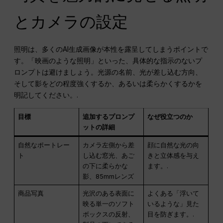
とカメラの設定
照明は、多くのAI生成画像が本性を露呈してしまうポイントで
す。「映画のような照明」といった、具体的な指示のないプ
ロンプトは避けましょう。光源の名前、光が差し込む方向、
そして影をどの程度強くするか、あるいは柔らかくするかを
明記してください。.
目標
追加するプロンプ
なぜ役立つのか
ットの詳細
自然なポートレー
カメラ左側から差
顔に自然な光の向
ト
し込む窓光、あご
きと立体感を与え
の下に柔らかな
ます。.
影、85mmレンズ
商品写真
光沢のある表面に
よくある「浮いて
映る単一のソフト
いるような」見た
ボックスの反射、
目を防ぎます。.