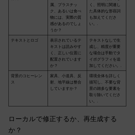
属、プラスチッ
く、照明に関連し
ク、あるいは食べ
た具体的な形容詞
物には、実際の質
も加えてくださ
感があるのでしょ
い。.
うか？
テキストとロゴ
表示されているテ
テキストなしで生
キストは読みやす
成し、精度が重要
く、正しい位置に
な場合は手動でタ
配置されています
イポグラフィを追
か？
加してください。.
背景のコヒーレン
家具、小道具、反
環境全体を詳しく
ス
射、地平線は整合
描写し、不要な背
していますか？
景の雑多な要素を
取り除いてくださ
い。.
ローカルで修正するか、再生成する
か？