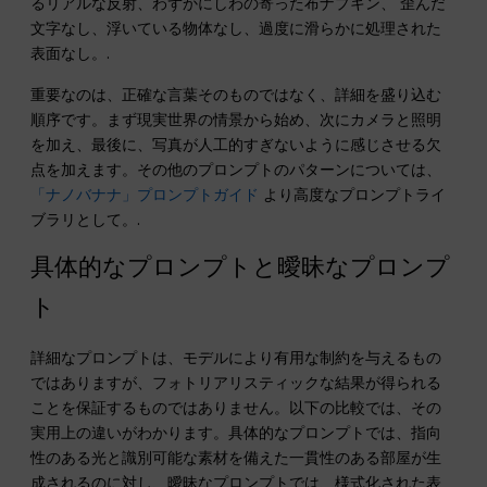
るリアルな反射、わずかにしわの寄った布ナプキン、 歪んだ
文字なし、浮いている物体なし、過度に滑らかに処理された
表面なし。.
重要なのは、正確な言葉そのものではなく、詳細を盛り込む
順序です。まず現実世界の情景から始め、次にカメラと照明
を加え、最後に、写真が人工的すぎないように感じさせる欠
点を加えます。その他のプロンプトのパターンについては、
「ナノバナナ」プロンプトガイド
より高度なプロンプトライ
ブラリとして。.
具体的なプロンプトと曖昧なプロンプ
ト
詳細なプロンプトは、モデルにより有用な制約を与えるもの
ではありますが、フォトリアリスティックな結果が得られる
ことを保証するものではありません。以下の比較では、その
実用上の違いがわかります。具体的なプロンプトでは、指向
性のある光と識別可能な素材を備えた一貫性のある部屋が生
成されるのに対し、曖昧なプロンプトでは、様式化された表