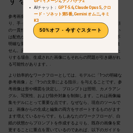
GPTイメージ2
,
ナノバナナ2
AIチャット：
GPT-5.6
,
Claude Opus 5
,
クロ
ード・ソネット第5番
,
Gemini オムニ
,
キミ
参考画像は、構造を確立するために活用するのが最適であ
K3
り、手っ取り早い解決策として使うべきではありません。顔
50%オフ - 今すぐスタート
の一貫性、製品の形状、部屋のレイアウト、ポーズ、あるい
は配色が必要な場合にのみ、それらを活用してください。不
明確な要件を参考画像だけで解決できると期待してはいけま
せん。元の画像の照明が不適切だったり構図が不自然だった
りする場合、生成された画像にもそれらの問題が引き継がれ
る可能性があります。.
より効率的なワークフローとしては、モデルに「1つの明確な
参考画像」と「1つの文章による指示」を与えることです。参
考画像は形や構図を決定し、プロンプトは照明、カメラアン
グル、写実性、および除外対象を制御します。これは画像編
集モデルにとって重要な点です。なぜなら、現在のツールで
は、画像からの生成と編集の両方をサポートするものがます
ます増えているからです。もしあなたのワークフローが、白
紙の状態からプロンプトを作成するよりも、既存の画像を変
更することに重点を置いているのであれば、以下のガイドを