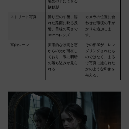
製品の下にできる
接触影
ストリート写真
曇り空の午後、濡
カメラの位置に合
れた路面に映る反
わせた環境の手が
射、目線の高さで
かりを追加しま
35mmレンズ
す。.
室内シーン
実用的な照明と窓
その部屋が、レン
からの光が混在し
ダリングされたも
ており、隅に明暗
のではなく、まる
の落ち込みが見ら
で写真に撮られた
れる
かのような印象を
与える。.