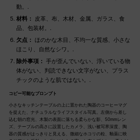
動。.
材料：
皮革、布、木材、金属、ガラス、食
品、包装材。.
欠点：
ほのかな木目、不均一な質感、小さな
ほこり、自然なシワ。.
除外事項：
手が歪んでいない、浮いている物
体がない、判読できない文字がない、プラス
チックのような肌ではない。.
コピー可能なプロンプト
小さなキッチンテーブルの上に置かれた陶器のコーヒーマグ
を捉えた、ナチュラルなライフスタイル写真。左側から差し
込む朝の窓光、木製の表面に落ちる柔らかな影、50mmレン
ズ、テーブルの高さに設置したカメラ、浅い被写界深度、陶
器の質感がはっきりと見える、微細なホコリの粒、釉薬に映