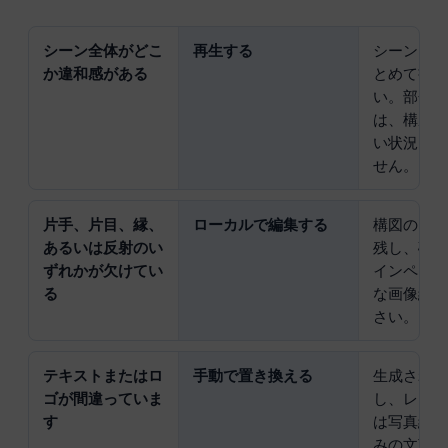
シーン全体がどこ
再生する
シーン、
か違和感がある
とめて書
い。部分
は、構成
い状況を
せん。.
片手、片目、縁、
ローカルで編集する
構図の良
あるいは反射のい
残し、破
ずれかが欠けてい
インペイ
る
な画像編
さい。.
テキストまたはロ
手動で置き換える
生成され
ゴが間違っていま
し、レイ
す
は写真編
みの文言