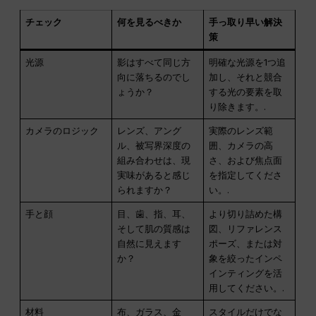
チェック
何を見るべきか
手っ取り早い解決
策
光源
影はすべて同じ方
明確な光源を1つ追
向に落ちるのでし
加し、それと競合
ょうか？
する光の要素を取
り除きます。.
カメラのロジック
レンズ、アング
実際のレンズ範
ル、被写界深度の
囲、カメラの高
組み合わせは、現
さ、および焦点面
実味があると感じ
を指定してくださ
られますか？
い。.
手と顔
目、歯、指、耳、
より切り詰めた構
そして肌の質感は
図、リファレンス
自然に見えます
ポーズ、または対
か？
象を絞ったインペ
インティングを活
用してください。.
材料
布、ガラス、金
スタイルだけでな