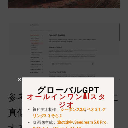
グローバルGPT
オールインワンAIスタ
参考画像を、ただ盲目的に
ジオ
真似するのではなく活用
🎬 ビデオ制作：
シーダンス2.0
,
ベオ 3.1
,
ク
リング3.0
,
そら 2
🎨 画像生成：
旅の途中
,
Seedream 5.0 Pro
,
する