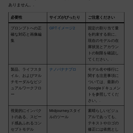
ありません。.
必要性
サイズがぴったり
ご注意ください
プロンプトへの正
GPTイメージ2
固定の割り当て量
確な対応と画像編
を約束する前に、
集
現在のモデルの在
庫状況とアカウン
トの制限を確認し
てください。.
製品、ライフスタ
ナノバナナプロ
モデル名や移行に
イル、およびマル
関する注意事項に
チモーダルなビジ
ついては、最新の
ュアルワークフロ
Googleドキュメン
ー
トを参照してくだ
さい。.
視覚的にインパク
Midjourneyスタイ
素晴らしいビジュ
トのある、スピー
ルのツール
アルであっても、
ド感あふれるコン
テキストやロゴの
セプトモデル
修正には依然とし