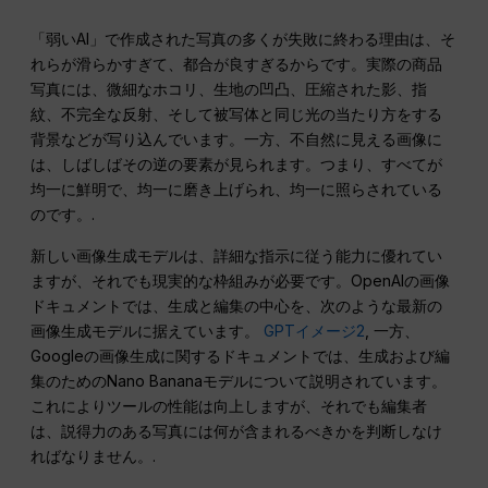
「弱いAI」で作成された写真の多くが失敗に終わる理由は、そ
れらが滑らかすぎて、都合が良すぎるからです。実際の商品
写真には、微細なホコリ、生地の凹凸、圧縮された影、指
紋、不完全な反射、そして被写体と同じ光の当たり方をする
背景などが写り込んでいます。一方、不自然に見える画像に
は、しばしばその逆の要素が見られます。つまり、すべてが
均一に鮮明で、均一に磨き上げられ、均一に照らされている
のです。.
新しい画像生成モデルは、詳細な指示に従う能力に優れてい
ますが、それでも現実的な枠組みが必要です。OpenAIの画像
ドキュメントでは、生成と編集の中心を、次のような最新の
画像生成モデルに据えています。
GPTイメージ2
, 一方、
Googleの画像生成に関するドキュメントでは、生成および編
集のためのNano Bananaモデルについて説明されています。
これによりツールの性能は向上しますが、それでも編集者
は、説得力のある写真には何が含まれるべきかを判断しなけ
ればなりません。.