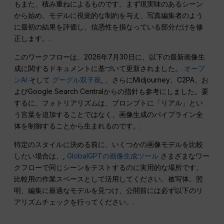
もまた、積み重ねによるものです。まず現実味のあるシーン
から始め、モデルに視覚的な制約を与え、写真編集者のよう
に最初の結果を評価し、信憑性を損なっている部分だけを修
正します。.
このワークフローは、2026年7月30日に、以下の最新画像生
成に関するドキュメントに基づいて更新されました。
オープ
ンAI
そして
グーグル双子座
, 、さらにMidjourney、C2PA、お
よびGoogle Search Centralからの指針も参考にしました。要
するに、フォトリアリズムは、プロンプトに「リアル」とい
う言葉を追加することではなく、画像生成のパイプライン全
体を制御することから生まれるのです。.
特定のスタイルに決める前に、いくつかの画像モデルを比較
したい場合は、,
GlobalGPTの画像生成ツール
さまざまなワー
クフローで同じシーンをテストするのに実用的な場所です。
比較用の作業スペースとして活用してください。被写体、照
明、編集に最適なモデルを見つけ、公開前には必ず以下のリ
アリズムチェックを行ってください。.