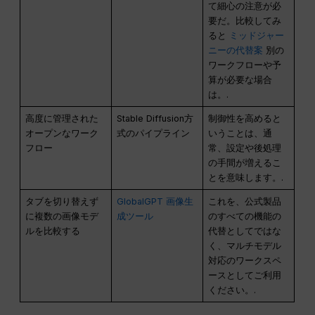
て細心の注意が必
要だ。比較してみ
ると
ミッドジャー
ニーの代替案
別の
ワークフローや予
算が必要な場合
は。.
高度に管理された
Stable Diffusion方
制御性を高めると
オープンなワーク
式のパイプライン
いうことは、通
フロー
常、設定や後処理
の手間が増えるこ
とを意味します。.
タブを切り替えず
GlobalGPT 画像生
これを、公式製品
に複数の画像モデ
成ツール
のすべての機能の
ルを比較する
代替としてではな
く、マルチモデル
対応のワークスペ
ースとしてご利用
ください。.