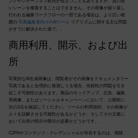
ングやシャープネス処理が役立つこともありますが、質の悪
いシーンを修復することはできません。その画像が繰り返し
行われる編集ワークフローの一部である場合は、より広い範
囲の
写真編集者向けのAIツール
リアリズムに関する主な問題
がすでに解決された後で。.
商用利用、開示、および出
所
写実的なAI生成画像は、閲覧者がその画像をドキュメンタリー
写真であると合理的に推測しうる場合、信頼性の問題を引き
起こす可能性があります。製品のモックアップ、広告、編集
用画像、またはソーシャルキャンペーンにおいて、公開前に
次の3点を確認してください。ツールの利用規約、その画像が
人々を誤解させる可能性があるかどうか、そしてその文脈に
おいて出所の明示や開示が必要かどうかです。.
C2PAやコンテンツ・クレデンシャルが存在するのは、視聴