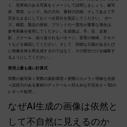
く、現実味のある写真をイメージして説明しましょう。被写
体、環境、レンズ、光の方向、素材の詳細、そしてあえて不
完全なままにしておくべき部分を指定してください。 ポー
ズ、構図、製品の形状、ブランドの一貫性が重要な場合は、
参考画像を使用してください。生成後は、手、目、反射、
影、スケール、繰り返されるパターン、背景の物体、テキス
トなどを確認してください。そして、些細な欠陥があるたび
に画像全体を再生成するのではなく、その部分だけを編集す
るようにしてください。.
実用上最も速い計算式
実際の被写体＋実際の撮影環境＋実際のカメラ＋明確な光源
＋説得力のある素材のディテール＋控えめな不完全さ＋1回の
レタッチ処理。.
なぜAI生成の画像は依然と
して不自然に見えるのか