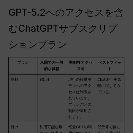
GPT-5.2へのアクセスを含
むChatGPTサブスクリプ
ションプラン
プラン
米国での一般
主GPTアクセ
ベストフィッ
的な価格
ス角
ト
無料
$0/月
現行の軽量モ
ChatGPTを気
デルへのアク
軽に試してみ
セスは制限さ
ている。.
れています。
プランごとの
制限が適用さ
れます。.
行け
利用可能な場
軽量GPTの利
低予算で楽し