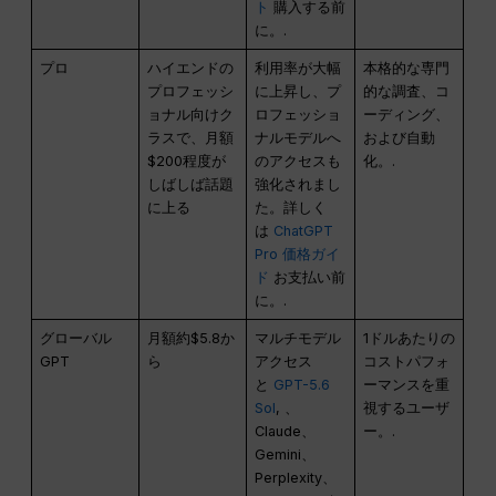
ト
購入する前
に。.
プロ
ハイエンドの
利用率が大幅
本格的な専門
プロフェッシ
に上昇し、プ
的な調査、コ
ョナル向けク
ロフェッショ
ーディング、
ラスで、月額
ナルモデルへ
および自動
$200程度が
のアクセスも
化。.
しばしば話題
強化されまし
に上る
た。詳しく
は
ChatGPT
Pro 価格ガイ
ド
お支払い前
に。.
グローバル
月額約$5.8か
マルチモデル
1ドルあたりの
GPT
ら
アクセス
コストパフォ
と
GPT-5.6
ーマンスを重
Sol
, 、
視するユーザ
Claude、
ー。.
Gemini、
Perplexity、