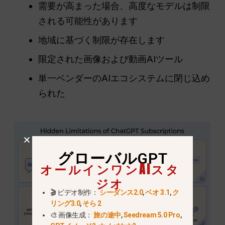
需要が高まった場合、高度なモデルは制限
される可能性があります
地域に基づく制限が存在します
限定された画像および動画AIツール
単一ベンダーのAIエコシステムに閉じ込め
られた
グローバルGPT
オールインワンAIスタ
ジオ
🎬 ビデオ制作：
シーダンス2.0
,
ベオ 3.1
,
ク
リング3.0
,
そら 2
🎨 画像生成：
旅の途中
,
Seedream 5.0 Pro
,