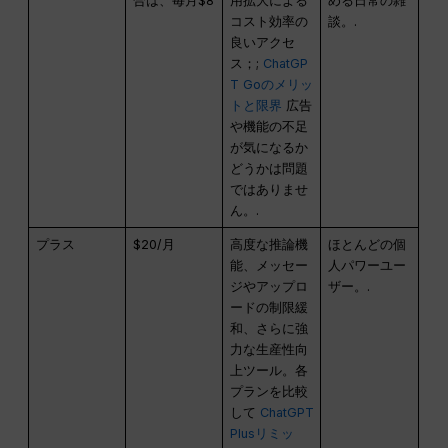
合は、毎月$8
用拡大による
める日常の雑
コスト効率の
談。.
良いアクセ
ス；;
ChatGP
T Goのメリッ
トと限界
広告
や機能の不足
が気になるか
どうかは問題
ではありませ
ん。.
プラス
$20/月
高度な推論機
ほとんどの個
能、メッセー
人パワーユー
ジやアップロ
ザー。.
ードの制限緩
和、さらに強
力な生産性向
上ツール。各
プランを比較
して
ChatGPT
Plusリミッ