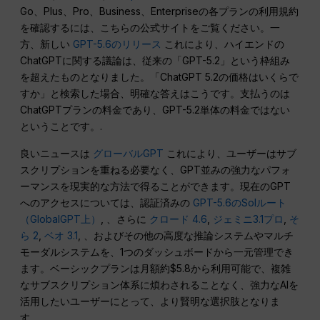
Go、Plus、Pro、Business、Enterpriseの各プランの利用規約
を確認するには、こちらの公式サイトをご覧ください。一
方、新しい
GPT-5.6のリリース
これにより、ハイエンドの
ChatGPTに関する議論は、従来の「GPT-5.2」という枠組み
を超えたものとなりました。「ChatGPT 5.2の価格はいくらで
すか」と検索した場合、明確な答えはこうです。支払うのは
ChatGPTプランの料金であり、GPT-5.2単体の料金ではない
ということです。.
良いニュースは
グローバルGPT
これにより、ユーザーはサブ
スクリプションを重ねる必要なく、GPT並みの強力なパフォ
ーマンスを現実的な方法で得ることができます。現在のGPT
へのアクセスについては、認証済みの
GPT-5.6のSolルート
（GlobalGPT上）
, 、さらに
クロード 4.6
,
ジェミニ3.1プロ
,
そ
ら 2
,
ベオ 3.1
, 、およびその他の高度な推論システムやマルチ
モーダルシステムを、1つのダッシュボードから一元管理でき
ます。ベーシックプランは月額約$5.8から利用可能で、複雑
なサブスクリプション体系に煩わされることなく、強力なAIを
活用したいユーザーにとって、より賢明な選択肢となりま
す。.