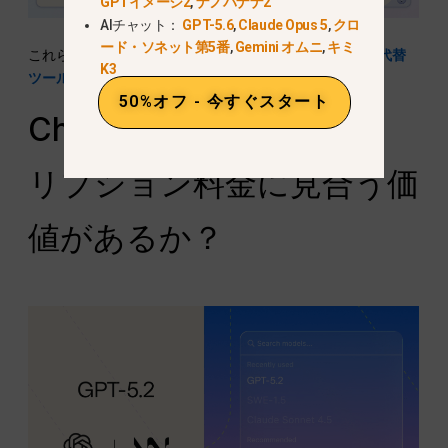
GPTイメージ2
,
ナノバナナ2
AIチャット：
GPT-5.6
,
Claude Opus 5
,
クロ
ード・ソネット第5番
,
Gemini オムニ
,
キミ
これらの制限により、ユーザーはしばしば
ChatGPTの代替
K3
ツール
.
50%オフ - 今すぐスタート
ChatGPT 5.2はサブスク
リプション料金に見合う価
値があるか？