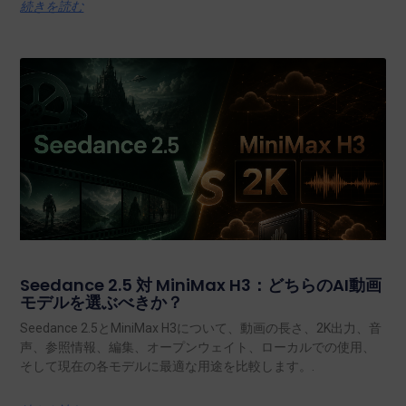
続きを読む
Seedance 2.5 対 MiniMax H3：どちらのAI動画
モデルを選ぶべきか？
Seedance 2.5とMiniMax H3について、動画の長さ、2K出力、音
声、参照情報、編集、オープンウェイト、ローカルでの使用、
そして現在の各モデルに最適な用途を比較します。.