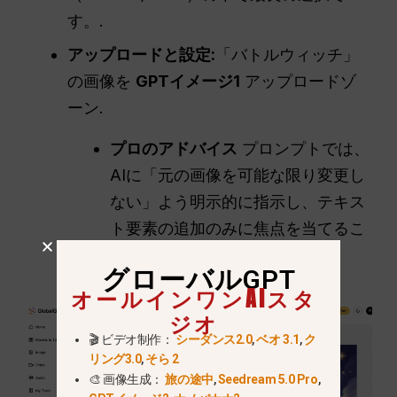
す。.
アップロードと設定:
「バトルウィッチ」
の画像を
GPTイメージ1
アップロードゾ
ーン.
プロのアドバイス
プロンプトでは、
AIに「元の画像を可能な限り変更し
ない」よう明示的に指示し、テキス
ト要素の追加のみに焦点を当てるこ
と。.
グローバルGPT
オールインワンAIスタ
ジオ
🎬 ビデオ制作：
シーダンス2.0
,
ベオ 3.1
,
ク
リング3.0
,
そら 2
🎨 画像生成：
旅の途中
,
Seedream 5.0 Pro
,