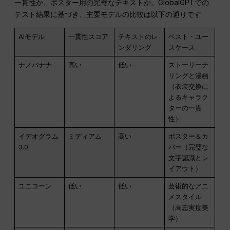
一貫性か、ポスター用の完璧なテキストか。GlobalGPTでの
テスト結果に基づき、主要モデルの比較は以下の通りです
AIモデル
一貫性スコア
テキストのレ
ベスト・ユー
ンダリング
スケース
ナノバナナ
高い
低い
ストーリーテ
リングと漫画
（衣装交換に
よるキャラク
ターの一貫
性）
イデオグラム
ミディアム
高い
ポスター＆カ
3.0
バー（完璧な
文字認識とレ
イアウト）
ユニコーン
低い
低い
芸術的なアニ
メスタイル
（高忠実度美
学）