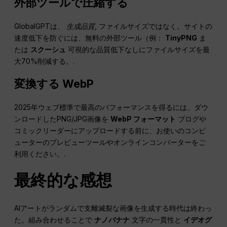
外部ツールで圧縮する
GlobalGPTは、
生成品質
, ファイルサイズではなく。サイトの
速度低下を防ぐには、無料の外部ツール（例：
TinyPNG
ま
たは
スクーシュ
可視的な品質低下なしにファイルサイズを最
大70%削減する。.
変換する
WebP
2025年ウェブ標準で最高のパフォーマンスを得るには、ダウ
ンロードしたPNG/JPG画像を
WebP
フォーマット
ブログや
コミックリーダーにアップロードする前に、お使いのコンピ
ューターのプレビューツールやオンラインコンバーターをご
利用ください。.
最終的な感想
AIアートがランダムで支離滅裂な画像を生成する時代は終わっ
た。組み合わせることで
ナノバナナ
文字の一貫性と
イデオグ