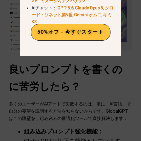
GPTイメージ2
,
ナノバナナ2
AIチャット：
GPT-5.6
,
Claude Opus 5
,
クロ
ード・ソネット第5番
,
Gemini オムニ
,
キミ
K3
50%オフ - 今すぐスタート
良いプロンプトを書くの
に苦労したら？
多くのユーザーがAIアートで失敗するのは、単に「AI言語」で
自分の要望を説明する方法を知らないからです。GlobalGPT
はこの障壁を、組み込みの最適化ツールで直接解決します：
組み込みプロンプト強化機能：
GlobalGPTは以下を特徴としています