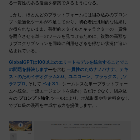
る一貫性のある漫画を構築できるようになる。.
しかし、ほとんどのプラットフォームには組み込みのプロン
プト最適化ツールが不足しており、初心者は汎用的な結果し
か得られないまま、芸術的スタイルとキャラクターの一貫性
を両立させる単一のツールを見つけるために、複数の高額な
サブスクリプションを同時に利用せざるを得ない状況に追い
込まれている。.
GlobalGPTは100以上のエリートモデルを統合することでこ
の問題を解決します
—を含む
一貫性のためナノバナナ、テキ
ストのためイデオグラム3.0、ユニコーン、フラックス、,
ソ
ラ2 プロ,
そして
ベオ 3.1
—シームレスな単一プラットフォー
ムへ統合。一流エージェントを集約するだけでなく、組み込
みの
プロンプト強化
ツールにより、地域制限や別途料金なし
でプロ級の漫画を生成する力を提供します。.