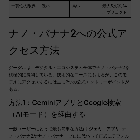
一貫性の限界
低い
高い
最大5文字/14
オブジェクト
ナノ・バナナ2への公式ア
クセス方法
グーグルは、デジタル・エコシステム全体でナノ・バナナ2を
積極的に展開している。技術的なニーズにもよるが、このモ
デルにアクセスするには主に2つの公式エントリーポイントが
ある。.
方法1：GeminiアプリとGoogle検索
（AIモード）を経由する
一般ユーザーにとって最も簡単な方法は
ジェミニアプリ
, ナ
ノ・バナナ2がナノ・バナナ・プロに代わって正式にデフォル