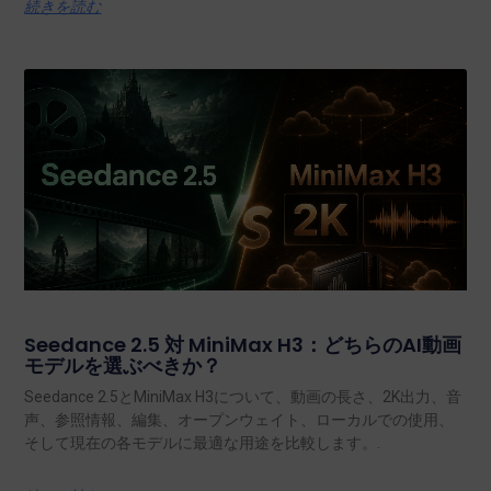
続きを読む
Seedance 2.5 対 MiniMax H3：どちらのAI動画
モデルを選ぶべきか？
Seedance 2.5とMiniMax H3について、動画の長さ、2K出力、音
声、参照情報、編集、オープンウェイト、ローカルでの使用、
そして現在の各モデルに最適な用途を比較します。.