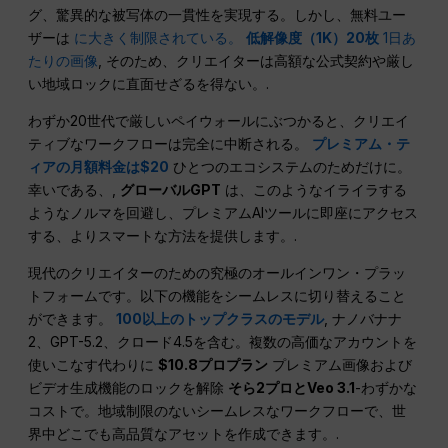
グ、驚異的な被写体の一貫性を実現する。しかし、無料ユー
ザーは
に大きく制限されている。
低解像度（1K）20枚
1日あ
たりの画像
, そのため、クリエイターは高額な公式契約や厳し
い地域ロックに直面せざるを得ない。.
わずか20世代で厳しいペイウォールにぶつかると、クリエイ
ティブなワークフローは完全に中断される。
プレミアム・テ
ィアの月額料金は$20
ひとつのエコシステムのためだけに。
幸いである、,
グローバルGPT
は、このようなイライラする
ようなノルマを回避し、プレミアムAIツールに即座にアクセス
する、よりスマートな方法を提供します。.
現代のクリエイターのための究極のオールインワン・プラッ
トフォームです。以下の機能をシームレスに切り替えること
ができます。
100以上のトップクラスのモデル
, ナノバナナ
2、GPT-5.2、クロード4.5を含む。複数の高価なアカウントを
使いこなす代わりに
$10.8プロプラン
プレミアム画像および
ビデオ生成機能のロックを解除
そら2プロとVeo 3.1
-わずかな
コストで。地域制限のないシームレスなワークフローで、世
界中どこでも高品質なアセットを作成できます。.