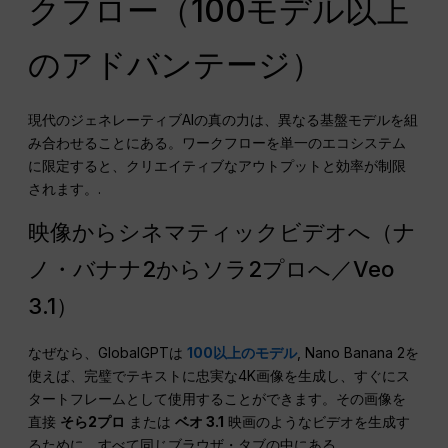
クフロー（100モデル以上
のアドバンテージ）
現代のジェネレーティブAIの真の力は、異なる基盤モデルを組
み合わせることにある。ワークフローを単一のエコシステム
に限定すると、クリエイティブなアウトプットと効率が制限
されます。.
映像からシネマティックビデオへ（ナ
ノ・バナナ2からソラ2プロへ／Veo
3.1）
なぜなら、GlobalGPTは
100以上のモデル
, Nano Banana 2を
使えば、完璧でテキストに忠実な4K画像を生成し、すぐにス
タートフレームとして使用することができます。その画像を
直接
そら2プロ
または
ベオ 3.1
映画のようなビデオを生成す
るために、すべて同じブラウザ・タブの中にある。.