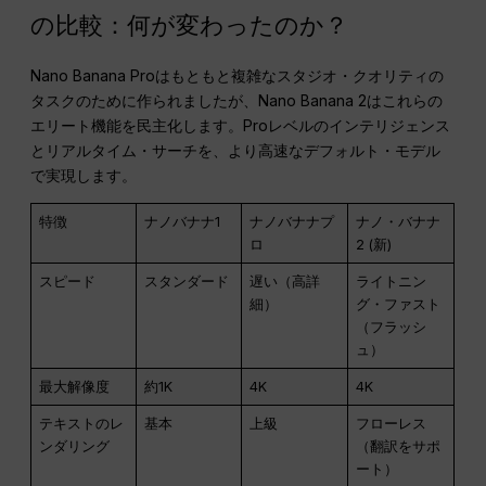
の比較：何が変わったのか？
Nano Banana Proはもともと複雑なスタジオ・クオリティの
タスクのために作られましたが、Nano Banana 2はこれらの
エリート機能を民主化します。Proレベルのインテリジェンス
とリアルタイム・サーチを、より高速なデフォルト・モデル
で実現します。
特徴
ナノバナナ1
ナノバナナプ
ナノ・バナナ
ロ
2 (新)
スピード
スタンダード
遅い（高詳
ライトニン
細）
グ・ファスト
（フラッシ
ュ）
最大解像度
約1K
4K
4K
テキストのレ
基本
上級
フローレス
ンダリング
（翻訳をサポ
ート）