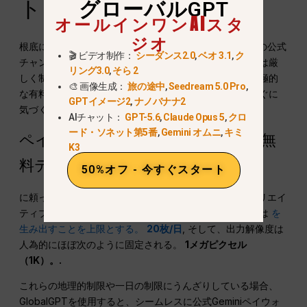
ト
グローバルGPT
オールインワンAIスタ
ジオ
根底にあるAI技術は息をのむようなものだが、グーグルの公式
🎬 ビデオ制作：
シーダンス2.0
,
ベオ 3.1
,
ク
チャンネルを通じてその潜在能力をフルに発揮することは厳
リング3.0
,
そら 2
しく制限されている。多くのプロのクリエイターは、積極的
🎨 画像生成：
旅の途中
,
Seedream 5.0 Pro
,
な有料化によってワークフローが麻痺していることにすぐに
GPTイメージ2
,
ナノバナナ2
気づく。.
AIチャット：
GPT-5.6
,
Claude Opus 5
,
クロ
ード・ソネット第5番
,
Gemini オムニ
,
キミ
ペイウォール（1Kで20画像/日）の無
K3
料ティア
50%オフ - 今すぐスタート
に頼っているのであれば
フリー・ジェミニ・ティア
, クリエイ
ティブ・アクセスは厳しく制限されます。無料ユーザーは
を
生み出すことを上限とする。
20枚/日
, そして、出力解像度は
人為的にほぼ次のように固定される。
1メガピクセル
（1K）。.
これらの地理的制限や一日の制限にうんざりしている場合、
GlobalGPTを使用すると、シームレスに公式Geminiペイウォ