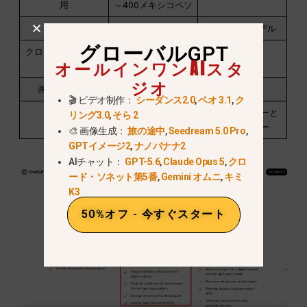
用
～400メキシコペソ
AIモデル
OpenAIのみ
100以上のモデル
グローバルGPT
クロード / 双子座 /
オールインワンAIスタ
困惑
ジオ
画像・動画AI
限定
上級
🎬 ビデオ制作：
シーダンス2.0
,
ベオ 3.1
,
ク
最適
単一ツールユーザ
パワーユーザーと
リング3.0
,
そら 2
ー
クリエイター
🎨 画像生成：
旅の途中
,
Seedream 5.0 Pro
,
GPTイメージ2
,
ナノバナナ2
AIチャット：
GPT-5.6
,
Claude Opus 5
,
クロ
ード・ソネット第5番
,
Gemini オムニ
,
キミ
K3
50%オフ - 今すぐスタート