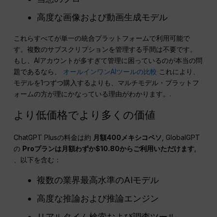
高度な画像および動画生成モデル
これらすべてが単一の統合プラットフォームで利用可能で
す。複数のサブスクリプションを管理する手間は不要です。
もし、AIアカウントが多すぎて管理に困っているのが本当の問
題であるなら、
オールインワンAIツールの比較
これにより、
モデルを1つずつ購入するよりも、マルチモデル・プラットフ
ォームの方が理にかなっている理由がわかります。.
より低価格でより多くの価値
ChatGPT Plusの料金は約
月額400メキシコペソ
, GlobalGPT
の
Proプランは月額わずか$10.80からご利用いただけます
,
、以下を含む：
複数の業界最高水準のAIモデル
高度な推論および推論エンジン
リアルタイム検索および調査ツール