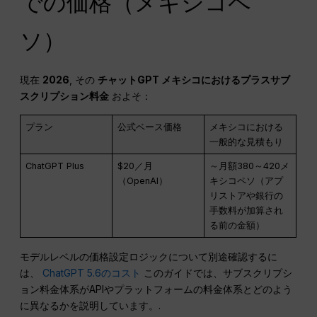
での価格（メキシコペ
ソ）
現在
2026
, その
チャットGPT
メキシコにおけるプラスサブ
スクリプション料金
およそ：
プラン
公式ベース価格
メキシコにおける
一般的な見積もり
ChatGPT Plus
$20／月
～月額380～420メ
（OpenAI）
キシコペソ（アプ
リストアや銀行の
手数料が加算され
る前の金額）
モデルレベルの価格設定ロジックについて別途確認するに
は、
ChatGPT 5.6のコスト
このガイドでは、サブスクリプシ
ョン料金体系がAPIやプラットフォームの料金体系とどのよう
に異なるかを説明しています。.