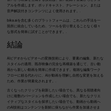
アルを作成します。ポッドキャスト、ナレーション、または
音声解説付きコンテンツによく使用されます。.
bika.aiを含む多くのプラットフォームは、これらの手法を一
箇所に統合しているため、ツールを切り替えることなく様々
な形式を簡単に試すことができます。.
結論
AIビデオからビデオへの変換技術により、要素の編集、新たな
スタイルの適用、既存映像の完全な再構築を通じて、古い動
画から新しい動画を簡単に作成できます。複雑な編集ワーク
フローに頼る代わりに、AIが動画を理解し自然な変更を加える
ため、作業が簡素化されます。.
古くなったクリップを刷新したい場合でも、異なる視聴者向
けに複数のバージョンを作成したい場合でも、新たなクリエ
イティブなスタイルを探求したい場合でも、動画から動画へ
のAI技術はコンテンツを新鮮に保ちながら作業を加速させま