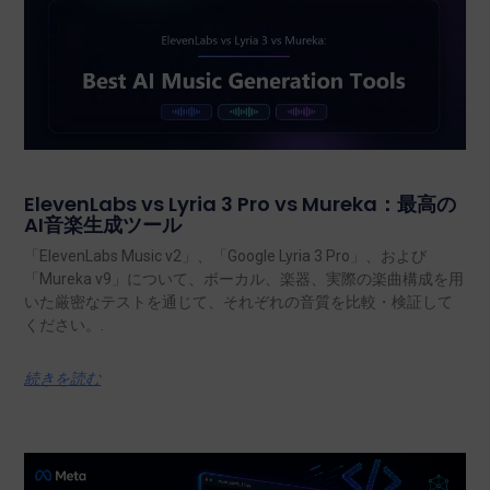
ElevenLabs vs Lyria 3 Pro vs Mureka：最高の
AI音楽生成ツール
「ElevenLabs Music v2」、「Google Lyria 3 Pro」、および
「Mureka v9」について、ボーカル、楽器、実際の楽曲構成を用
いた厳密なテストを通じて、それぞれの音質を比較・検証して
ください。.
続きを読む