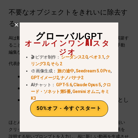
不要なオブジェクトをきれいに除去す
る
グローバルGPT
AIは動画から邪魔な要素を削除し、その背後の背景を再構築す
オールインワンAIスタ
ることも可能です。これにより、再撮影や手間のかかる手動
ジオ
編集なしに映像をきれいに整えることができます。.
🎬 ビデオ制作：
シーダンス2.0
,
ベオ 3.1
,
ク
代表的な使用例には以下が含まれます：
リング3.0
,
そら 2
🎨 画像生成：
旅の途中
,
Seedream 5.0 Pro
,
背景の雑音を除去する
GPTイメージ2
,
ナノバナナ2
AIチャット：
GPT-5.6
,
Claude Opus 5
,
クロ
フレーム内の偶発的な物体の修正
ード・ソネット第5番
,
Gemini オムニ
,
キミ
K3
視覚的要素を簡素化し、よりすっきりとし
50%オフ - 今すぐスタート
た外観を実現
ほとんどのツールでは、ワークフローはシンプルです：短い
クリップをアップロードし、編集する領域を選択し、結果を
説明する短いプロンプトを入力し、AIに新しい動画を生成させ