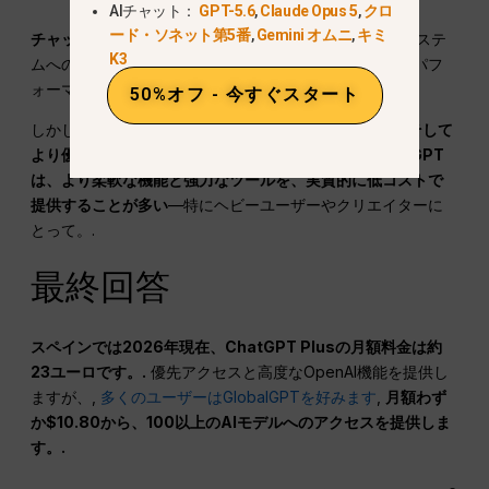
AIチャット：
GPT-5.6
,
Claude Opus 5
,
クロ
ード・ソネット第5番
,
Gemini オムニ
,
キミ
チャットGPT
プラスは価値がある場合
OpenAIのエコシステ
K3
ムへの優先アクセスと、無料プランを上回る強化されたパフ
ォーマンスを求めます。.
50%オフ - 今すぐスタート
しかしだ、,
より広範なAIアクセス、より少ない制限、そして
より優れたコストパフォーマンスを求めるなら
,
GlobalGPT
は、より柔軟な機能と強力なツールを、実質的に低コストで
提供することが多い
—特にヘビーユーザーやクリエイターに
とって。.
最終回答
スペインでは2026年現在、ChatGPT Plusの月額料金は約
23ユーロです。.
優先アクセスと高度なOpenAI機能を提供し
ますが、,
多くのユーザーはGlobalGPTを好みます
,
月額わず
か$10.80から、100以上のAIモデルへのアクセスを提供しま
す。.