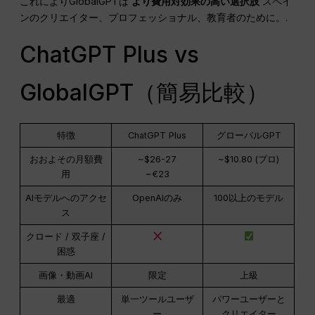
これによりGlobalGPTは
より費用対効果の高い選択肢
スペイ
ンのクリエイター、プロフェッショナル、教育者のために。.
ChatGPT Plus vs
GlobalGPT（簡易比較）
特徴
ChatGPT Plus
グローバルGPT
おおよその月額費
~$26-27
~$10.80 (プロ)
用
~€23
AIモデルへのアクセ
OpenAIのみ
100以上のモデル
ス
クロード / 双子座 /
困惑
画像・動画AI
限定
上級
最適
単一ツールユーザ
パワーユーザーと
ー
クリエイター