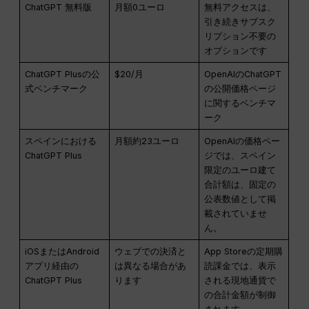
ChatGPT 無料版
月額0ユーロ
無料アクセスは、
引き続きサブスク
リプション不要の
オプションです
ChatGPT Plusの公
$20/月
OpenAIのChatGPT
式ベンチマーク
の公開価格ページ
に関するベンチマ
ーク
スペインにおける
月額約23ユーロ
OpenAIの価格ペー
ChatGPT Plus
ジでは、スペイン
限定のユーロ建て
合計額は、固定の
公表数値として掲
載されていませ
ん。
iOSまたはAndroid
ウェブでの決済と
App Storeの定期購
アプリ経由の
は異なる場合があ
読課金では、表示
ChatGPT Plus
ります
される現地通貨で
の合計金額が制御