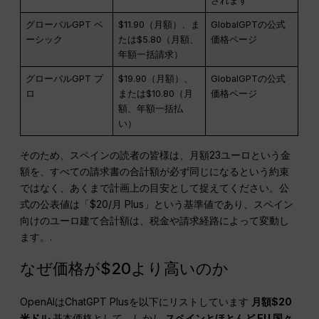
されます
グローバルGPT ベ
$11.90（月額）、ま
GlobalGPTの公式
ーシック
たは$5.80（月額、
価格ページ
年額一括請求）
グローバルGPT プ
$19.90（月額）、
GlobalGPTの公式
ロ
または$10.80（月
価格ページ
額、年額一括払
い）
そのため、スペインの読者の皆様は、月額23ユーロという金
額を、すべての請求書の合計額が必ず同じになるという約束
ではなく、あくまで計画上の目安として捉えてください。公
式の公表値は「$20/月 Plus」という基準値であり、スペイン
向けのユーロ建て合計額は、税金や請求経路によって変動し
ます。.
なぜ価格が$20より高いのか
OpenAIはChatGPT Plusを以下にリストしています
月額$20
米ドル
基本価格として、しかし
スペインとほとんど
EU
国々
,