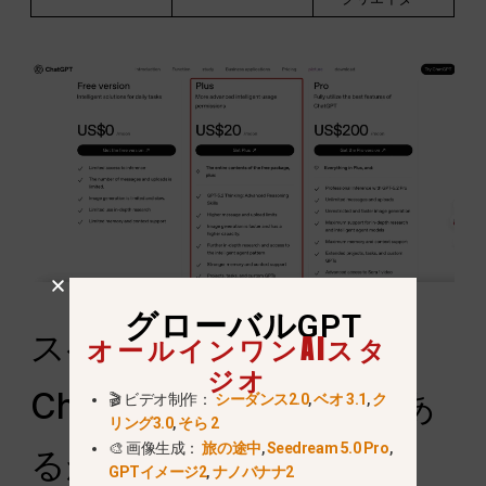
グローバルGPT
スペインで2026年に
オールインワンAIスタ
ジオ
ChatGPT Plusは価値があ
🎬 ビデオ制作：
シーダンス2.0
,
ベオ 3.1
,
ク
リング3.0
,
そら 2
🎨 画像生成：
旅の途中
,
Seedream 5.0 Pro
,
るか？
GPTイメージ2
,
ナノバナナ2