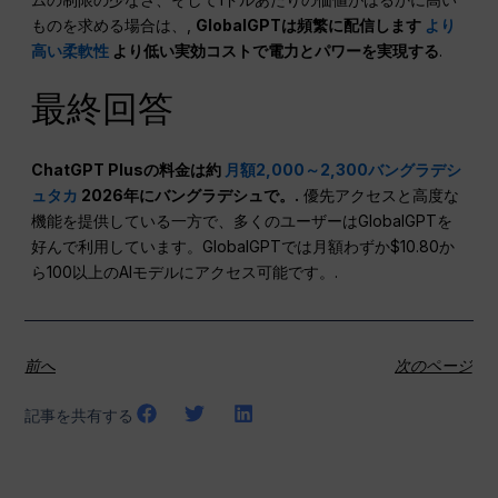
ものを求める場合は、,
GlobalGPTは頻繁に配信します
より
高い柔軟性
より低い実効コストで電力とパワーを実現する
.
最終回答
ChatGPT Plusの料金は約
月額2,000～2,300バングラデシ
ュタカ
2026年にバングラデシュで。.
優先アクセスと高度な
機能を提供している一方で、多くのユーザーはGlobalGPTを
好んで利用しています。GlobalGPTでは月額わずか$10.80か
ら100以上のAIモデルにアクセス可能です。.
前へ
次のページ
記事を共有する