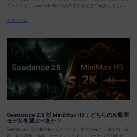
プランなど、Qwen 3.8 Maxの真の実力をぜひご確認ください。.
続きを読む
Seedance 2.5 対 MiniMax H3：どちらのAI動画
モデルを選ぶべきか？
Seedance 2.5とMiniMax H3について、動画の長さ、2K出力、音
声、参照情報、編集、オープンウェイト、ローカルでの使用、