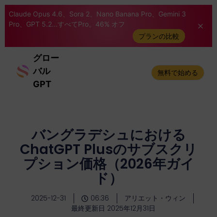
Claude Opus 4.6、Sora 2、Nano Banana Pro、Gemini 3
Pro、GPT 5.2...すべてPro。46% オフ
プランの比較
グロー
バル
無料で始める
GPT
バングラデシュにおける
ChatGPT Plusのサブスクリ
プション価格（2026年ガイ
ド）
2025-12-31
06:36
アリエット・ウィン
最終更新日 2025年12月31日