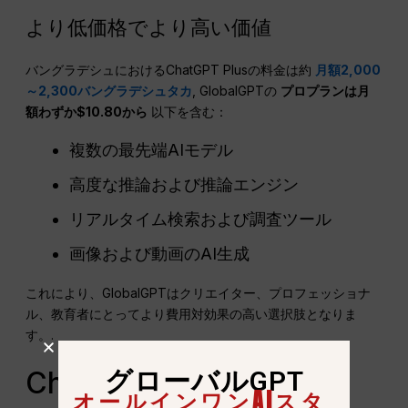
より低価格でより高い価値
バングラデシュにおけるChatGPT Plusの料金は約
月額2,000
～2,300バングラデシュタカ
, GlobalGPTの
プロプランは月
額わずか$10.80から
以下を含む：
複数の最先端AIモデル
高度な推論および推論エンジン
リアルタイム検索および調査ツール
画像および動画のAI生成
これにより、GlobalGPTはクリエイター、プロフェッショナ
ル、教育者にとってより費用対効果の高い選択肢となりま
す。.
グローバルGPT
ChatGPT Plus vs
オールインワンAIスタ