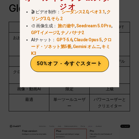
ジオ
GlobalGPT（簡易比較）
🎬 ビデオ制作：
シーダンス2.0
,
ベオ 3.1
,
ク
リング3.0
,
そら 2
🎨 画像生成：
旅の途中
,
Seedream 5.0 Pro
,
特徴
ChatGPT Plus
グローバルGPT
GPTイメージ2
,
ナノバナナ2
おおよその月額費
~$20
~$10.80
AIチャット：
GPT-5.6
,
Claude Opus 5
,
クロ
用
~BDT 2,000–
ード・ソネット第5番
,
Gemini オムニ
,
キミ
2,300
K3
AIモデル
OpenAIのみ
100以上のモデル
50%オフ - 今すぐスタート
クロード／ジェミ
ニ／困惑
画像・動画AI
限定
上級
最適
単一ツールユーザ
パワーユーザーと
ー
クリエイター