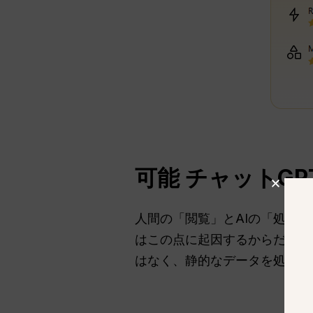
可能
チャットGP
人間の「閲覧」とAIの「処理
はこの点に起因するからだ。Ch
はなく、静的なデータを処理す