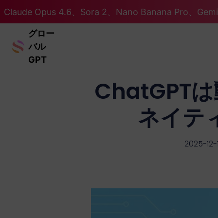
Claude Opus 4.6、Sora 2、Nano Banana Pro、Ge
グロー
バル
GPT
ChatGP
ネイテ
2025-12-