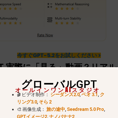
今すぐGPT-5.2をお試しください >
T
実際に「見る」動画？
リアル
グローバルGPT
」という技術的な差異を明確にすることが極めて重要で
オールインワンAIスタジオ
atGPTは、YouTubeのストリームを視聴するユーザ
🎬 ビデオ制作：
シーダンス2.0
,
ベオ 3.1
,
ク
る。.
リング3.0
,
そら 2
🎨 画像生成：
旅の途中
,
Seedream 5.0 Pro
,
GPTイメージ2
,
ナノバナナ2