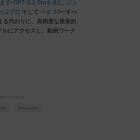
します
-
GPT-5.2 Proを含む
,
ジェ
ら2プロ
そして
ベオ 3.1
—すべ
える代わりに、高精度な視覚的
モデルにアクセスし、動画ワーク