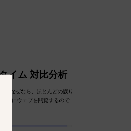
タイム
対比分析
ある。なぜなら、ほとんどの誤り
ーのようにウェブを閲覧するので