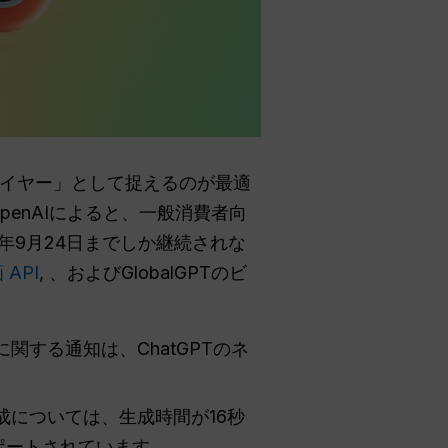
レイヤー」として捉えるのが最適
enAIによると、一般消費者向
26年9月24日までしか継続されな
 API
, 、およびGlobalGPTのビ
に関する通知は、ChatGPTのネ
成については、生成時間が16秒
ポートされています。.