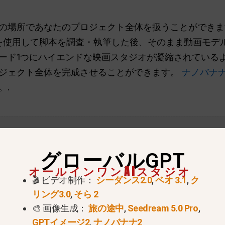
ンワンの場所であなたのプロジェクト全体を扱うことができ
plexityを使用して脚本を調査・執筆した後、そのまま動
ド1つにハイエンドな映画スタジオが凝縮されているようなも
ジェクト全体を完成させることができます。
ナノバナ
。.
グローバルGPT
オールインワンAIスタジオ
🎬 ビデオ制作：
シーダンス2.0
,
ベオ 3.1
,
ク
リング3.0
,
そら 2
🎨 画像生成：
旅の途中
,
Seedream 5.0 Pro
,
GPTイメージ2
,
ナノバナナ2