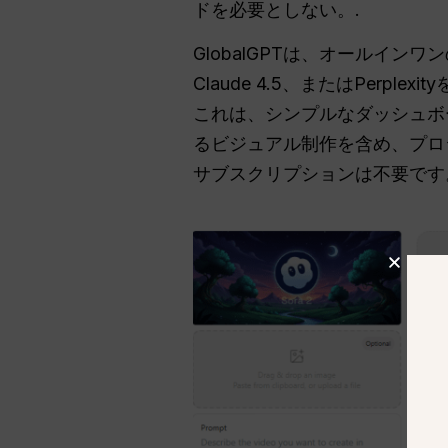
ドを必要としない。.
GlobalGPTは、オールイ
Claude 4.5、またはPer
これは、シンプルなダッシュボー
るビジュアル制作を含め、プロ
サブスクリプションは不要です