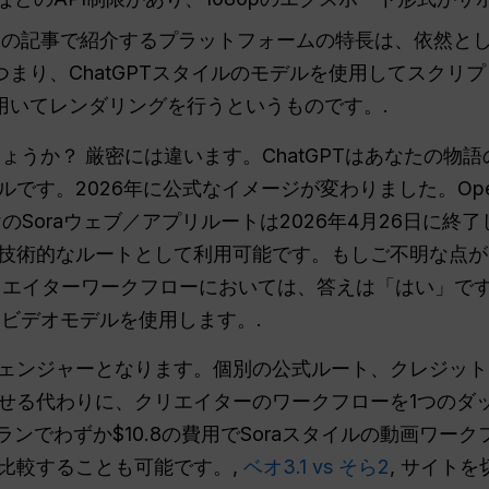
の記事で紹介するプラットフォームの特長は、依然と
まり、ChatGPTスタイルのモデルを使用してスクリ
用いてレンダリングを行うというものです。.
でしょうか？ 厳密には違います。ChatGPTはあなたの
です。2026年に公式なイメージが変わりました。Ope
Soraウェブ／アプリルートは2026年4月26日に終
技術的なルートとして利用可能です。もしご不明な点
エイターワークフローにおいては、答えは「はい」で
にはビデオモデルを使用します。.
ームチェンジャーとなります。個別の公式ルート、クレジッ
せる代わりに、クリエイターのワークフローを1つのダ
roプランでわずか$10.8の費用でSoraスタイルの動画ワー
比較することも可能です。,
ベオ3.1 vs そら2
, サイト