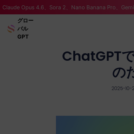
Claude Opus 4.6、Sora 2、Nano Banana Pro、Ge
グロー
バル
GPT
ChatG
の
2025-10-