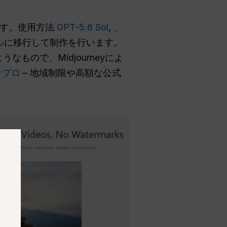
ます。使用方法
GPT-5.6 Sol
, 、
画モデルに移行して制作を行います。
ので、Midjourneyによ
ナプロ
– 地域制限や高額な公式