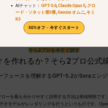
AIチャット：
GPT-5.6
,
Claude Opus 5
,
クロ
ード・ソネット第5番
,
Gemini オムニ
,
キミ
K3
50%オフ - 今すぐスタート
そら2プロを今すぐ試す
デオを作れるか？そら2プロ公式統
ーフェースを理解するGPT-5.2がSoraエ
フローを最も分かりやすく説明する方法は単純明快です。C
デオモデルがレンダリングを行うというものです。Ope