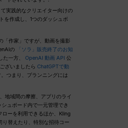
して実践的なクリエイター向けの
プトを作成し、1つのダッシュボ
物語の「作家」ですが、動画を撮影
nAIの
「ソラ」販売終了のお知
了した一方、
OpenAI 動画 API
公
がございましたら
ChatGPTで動
す。つまり、プランニングには
ト、地域間の摩擦、アプリのライ
ッシュボード内で一元管理でき
クフローを利用できるほか、Kling
を切り替えたり、特別な招待コー