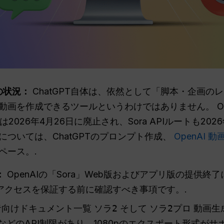
の状況：
ChatGPT自体は、依然として「脚本・企画の
画を作成できるツールというわけではありません。 Op
2026年4月26日に廃止され、Sora APIルートも20
ついては、ChatGPTのプロンプト作成、
OpenAI 動画
ペース。.
：
OpenAIの「Sora」Web版およびアプリ版の提供終了
アクセスを保証する前に確認すべき事項です。.
開発者向けドキュメント一覧
ソラ2
そして
ソラ2プロ
動画生
などのAPI制限があり、1080pのエクスポート形式がサ