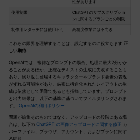
性があります
使用制限
ChatGPTのサブスクリプショ
ンに関するプランごとの制限
制作用レタッチには使用不可
高精度作業には不向き
これらの限界を理解することは、設定するのに役立ちます
正
しい期待
.
OpenAIでは、複雑なプロンプトの場合、処理に最大2分かか
ることがあるほか、正確なテキストの生成に失敗することも
あり、繰り返し登場するキャラクターやブランド要素の表現
がずれる可能性があり、厳密に構造化されたレイアウトの生
成は依然として困難であるとも指摘しています。プロンプト
と出力結果は、以下の基準に基づいてフィルタリングされま
す。
OpenAIの利用ポリシー
.
問題が編集そのものではなく、アップロードの段階にある場
合は、以下の
ChatGPT の画像アップロードに関する修正
カ
バーファイル、ブラウザ、アカウント、およびプランに関す
る問題。.