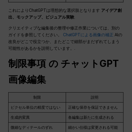
これによりChatGPTは理想的な選択肢となります
アイデア創
出、モックアップ、ビジュアル実験
.
クリエイティブな編集後の整理や修正作業については、別の
ガイドを参照してください。
ChatGPTによる画像の補正
AIの
改良がどこで役立つか、またどこで細部がまだずれてしまう
可能性があるかを説明しています。.
制限事項
の
チャットGPT
画像編集
制限
説明
ピクセル単位の精度ではない
正確な保存を保証できません
生成的変異
各編集は新たに生成される
微細なディテールのずれ
細かい仕様は変更される可能