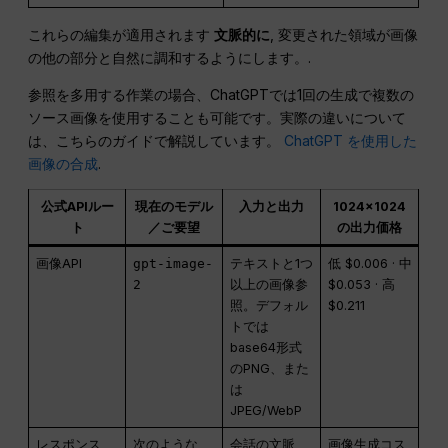
これらの編集が適用されます
文脈的に
, 変更された領域が画像
の他の部分と自然に調和するようにします。.
参照を多用する作業の場合、ChatGPTでは1回の生成で複数の
ソース画像を使用することも可能です。実際の違いについて
は、こちらのガイドで解説しています。
ChatGPT を使用した
画像の合成
.
公式APIルー
現在のモデル
入力と出力
1024×1024
ト
／ご要望
の出力価格
画像API
gpt-image-
テキストと1つ
低 $0.006 · 中
2
以上の画像参
$0.053 · 高
照。デフォル
$0.211
トでは
base64形式
のPNG、また
は
JPEG/WebP
レスポンス
次のような、
会話の文脈、
画像生成コス