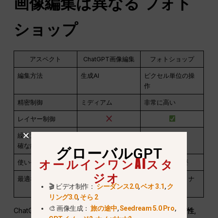
画像編集は異なる
フォト
ショップ
アスペクト
ChatGPT画像編集
フォトショップ
編集方法
生成AI
ピクセル単位の操
作
精密制御
ミディアム
非常に高い
レイヤー制御
繰り返し可能な正
確な編集
グローバルGPT
オールインワンAIスタ
使いやすさ
非常に簡単
専門知識が必要
ジオ
最適な使用例
クリエイティブな
プロフェッショナ
🎬 ビデオ制作：
シーダンス2.0
,
ベオ 3.1
,
ク
編集とコンセプト
ルなレタッチ
リング3.0
,
そら 2
🎨 画像生成：
旅の途中
,
Seedream 5.0 Pro
,
ChatGPTは焦点を当てています
意味理解と生成的な一貫性
,