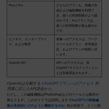
PlusとPro
どちらのプランも、画像の作
成および編集機能を利用で
き、個々の利用制限がより緩
やかです。Proプランでは、
個々の利用制限が最も緩やか
です。.
ビジネス、エンタープライ
画像へのアクセスは、ワーク
ズ、および教育
スペースのプラン、管理者設
定、およびプランの制限に従
います。.
OpenAI API
APIへのアクセスは、各
ChatGPTサブスクリプション
とは別途課金されます。.
OpenAIは分離する
ChatGPTプランへのアクセス
利
用量に応じたAPI課金から。.
ただし、この編集機能はPhotoshopなどのツールとは動作が
異なります。このガイドでは説明します
ChatGPTの画像編
集が具体的にどのように機能するのか
, 何が得意で、どこに限