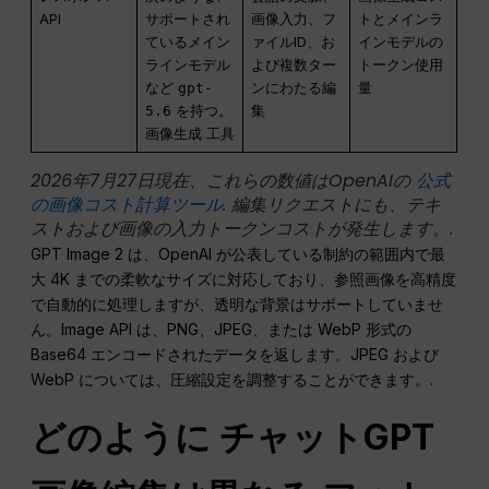
API
サポートされ
画像入力、フ
トとメインラ
ているメイン
ァイルID、お
インモデルの
ラインモデル
よび複数ター
トークン使用
など
gpt-
ンにわたる編
量
5.6
を持つ。
集
画像生成
工具
2026年7月27日現在、これらの数値はOpenAIの
公式
の画像コスト計算ツール
. 編集リクエストにも、テキ
ストおよび画像の入力トークンコストが発生します。.
GPT Image 2 は、OpenAI が公表している制約の範囲内で最
大 4K までの柔軟なサイズに対応しており、参照画像を高精度
で自動的に処理しますが、透明な背景はサポートしていませ
ん。Image API は、PNG、JPEG、または WebP 形式の
Base64 エンコードされたデータを返します。JPEG および
WebP については、圧縮設定を調整することができます。.
どのように
チャットGPT