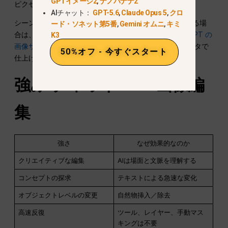
GPTイメージ2
,
ナノバナナ2
ピクセル単位の完璧な制御ではない。.
AIチャット：
GPT-5.6
,
Claude Opus 5
,
クロ
シーンの理解よりもキャンバスの正確な寸法が重要である場
ード・ソネット第5番
,
Gemini オムニ
,
キミ
合は、以下のワークフローを使用してください。
ChatGPT の
K3
画像サイズ変更
そして、残りのピクセルは通常のエディタで
50%オフ - 今すぐスタート
仕上げてください。.
強み
チャットGPT
画像編
集
強さ
なぜ効果的なのか
クリエイティブな編集
AIは場面と文脈を理解する
コンセプトの探求
テキストによる急速な変化
オブジェクトレベルの変更
自然物挿入／除去
高速反復
ツール、レイヤー、手動マス
キングは不要