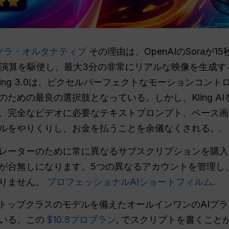
ソラ・オルタナティブ
その理由は、OpenAIのSoraが
度な物理演算を駆使し、最大3分の非常にリアルな映像を生成
たKling 3.0は、ピクセルパーフェクトなモーションコ
ための最良の選択肢となっている。しかし、Kling A
、完全なビデオに必要なテキストプロンプト、ベース画
ールをやりくりし、お金を払うことを余儀なくされる。.
レーターのために常に異なるサブスクリプションを購入
が台無しになります。5つの異なるアカウントを管理し
ありません。
プロフェッショナルAIショートフィルム
.
のトップクラスのモデルを備えたオールインワンのAIプ
ている。この
$10.8プロプラン
, でスクリプトを書くこと