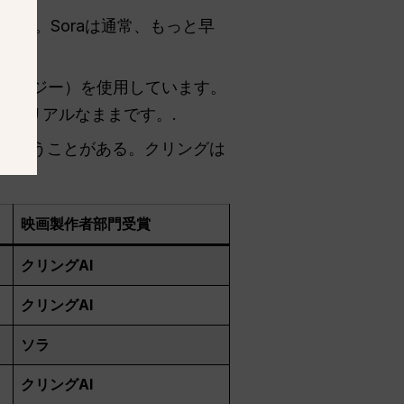
きる。Soraは通常、もっと早
クノロジー）を使用しています。
全にリアルなままです。.
しまうことがある。クリングは
映画製作者部門受賞
クリングAI
クリングAI
ソラ
クリングAI