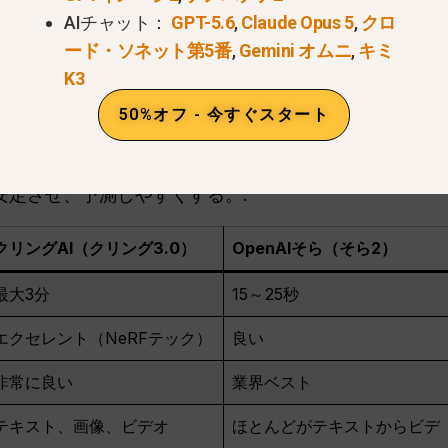
AIチャット：
GPT-5.6
,
Claude Opus 5
,
クロ
ング3.0は、3分までの長編ストーリークリップを生成で
ード・ソネット第5番
,
Gemini オムニ
,
キミ
は実際の短編映画に向いている。.
K3
ョン：
クリングは高度な3D空間マッピング（NeRFテ
50%オフ - 今すぐスタート
首を回したり、物を落としたりしても、重力と照明は完
々、シーンにランダムなオブジェクトを間違えて入れて
安定させ、予測しやすくする。.
クリングAI（クリング3.0）
OpenAIそら（そら2）
最大3分
15～25秒
エクセレント（NeRFテック）
良い
非常に良い
業界ベスト
テキスト、画像、ビデオ
ほとんどがテキストからビデ