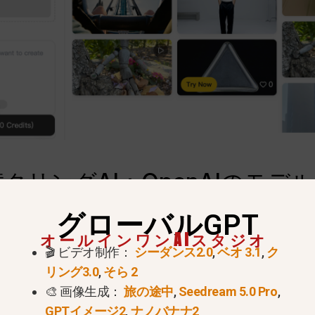
クリングAI：OpenAIのモデ
グローバルGPT
オールインワンAIスタジオ
🎬 ビデオ制作：
シーダンス2.0
,
ベオ 3.1
,
ク
物理的な一貫性においてOpenAIのSoraに勝っており、S
リング3.0
,
そら 2
している。Soraが信じられないような映画のようなラ
🎨 画像生成：
旅の途中
,
Seedream 5.0 Pro
,
が時間とともに溶けたり変形したりすることなく自然に動
GPTイメージ2
,
ナノバナナ2