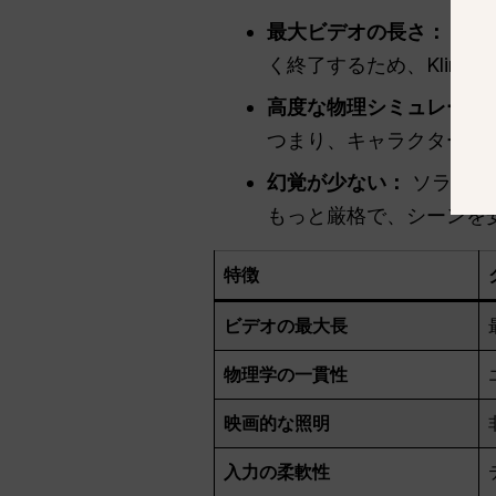
最大ビデオの長さ：
クリ
く終了するため、Kling
高度な物理シミュレーシ
つまり、キャラクターが
幻覚が少ない：
ソラは時
もっと厳格で、シーンを
特徴
ビデオの最大長
物理学の一貫性
映画的な照明
入力の柔軟性