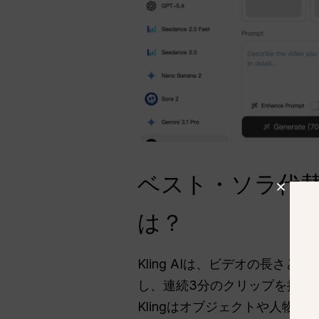
ベスト・ソラ代替
は？
Kling AIは、ビデオの長さと
し、連続3分のクリップを提供
Klingはオブジェクトや人物