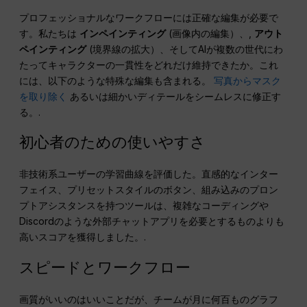
プロフェッショナルなワークフローには正確な編集が必要で
す。私たちは
インペインティング
(画像内の編集）、,
アウト
ペインティング
(境界線の拡大）、そしてAIが複数の世代にわ
たってキャラクターの一貫性をどれだけ維持できたか。これ
には、以下のような特殊な編集も含まれる。
写真からマスク
を取り除く
あるいは細かいディテールをシームレスに修正す
る。.
初心者のための使いやすさ
非技術系ユーザーの学習曲線を評価した。直感的なインター
フェイス、プリセットスタイルのボタン、組み込みのプロン
プトアシスタンスを持つツールは、複雑なコーディングや
Discordのような外部チャットアプリを必要とするものよりも
高いスコアを獲得しました。.
スピードとワークフロー
画質がいいのはいいことだが、チームが月に何百ものグラフ