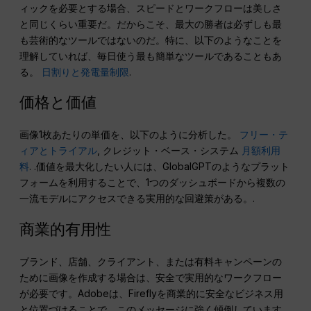
ィックを必要とする場合、スピードとワークフローは美しさ
と同じくらい重要だ。だからこそ、最大の勝者は必ずしも最
も芸術的なツールではないのだ。特に、以下のようなことを
理解していれば、毎日使う最も簡単なツールであることもあ
る。
日割りと発電量制限
.
価格と価値
画像1枚あたりの単価を、以下のように分析した。
フリー・テ
ィアとトライアル
, クレジット・ベース・システム
月額利用
料
. .価値を最大化したい人には、GlobalGPTのようなプラット
フォームを利用することで、1つのダッシュボードから複数の
一流モデルにアクセスできる実用的な回避策がある。.
商業的有用性
ブランド、店舗、クライアント、または有料キャンペーンの
ために画像を作成する場合は、安全で実用的なワークフロー
が必要です。Adobeは、Fireflyを商業的に安全なビジネス用
と位置づけることで、このメッセージに強く傾倒しています