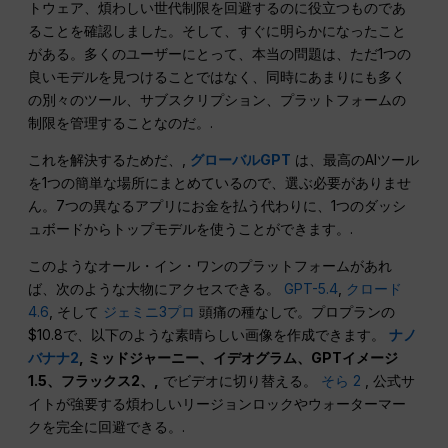
トウェア、煩わしい世代制限を回避するのに役立つものであ
ることを確認しました。そして、すぐに明らかになったこと
がある。多くのユーザーにとって、本当の問題は、ただ1つの
良いモデルを見つけることではなく、同時にあまりにも多く
の別々のツール、サブスクリプション、プラットフォームの
制限を管理することなのだ。.
これを解決するためだ、,
グローバルGPT
は、最高のAIツール
を1つの簡単な場所にまとめているので、選ぶ必要がありませ
ん。7つの異なるアプリにお金を払う代わりに、1つのダッシ
ュボードからトップモデルを使うことができます。.
このようなオール・イン・ワンのプラットフォームがあれ
ば、次のような大物にアクセスできる。
GPT-5.4
,
クロード
4.6
, そして
ジェミニ3プロ
頭痛の種なしで。プロプランの
$10.8で、以下のような素晴らしい画像を作成できます。
ナノ
バナナ2
, ミッドジャーニー、イデオグラム、GPTイメージ
1.5、フラックス2、,
でビデオに切り替える。
そら 2
, 公式サ
イトが強要する煩わしいリージョンロックやウォーターマー
クを完全に回避できる。.