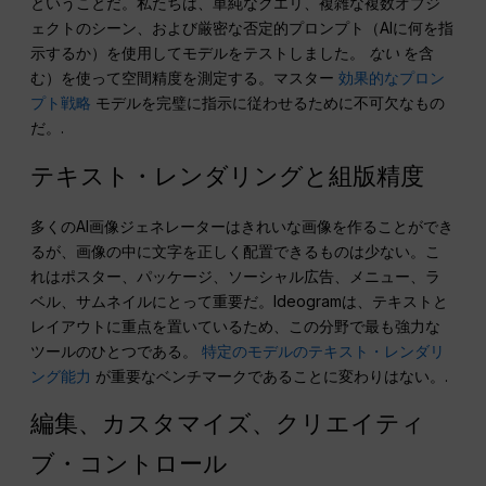
ということだ。私たちは、単純なクエリ、複雑な複数オブジ
ェクトのシーン、および厳密な否定的プロンプト（AIに何を指
示するか）を使用してモデルをテストしました。
ない
を含
む）を使って空間精度を測定する。マスター
効果的なプロン
プト戦略
モデルを完璧に指示に従わせるために不可欠なもの
だ。.
テキスト・レンダリングと組版精度
多くのAI画像ジェネレーターはきれいな画像を作ることができ
るが、画像の中に文字を正しく配置できるものは少ない。こ
れはポスター、パッケージ、ソーシャル広告、メニュー、ラ
ベル、サムネイルにとって重要だ。Ideogramは、テキストと
レイアウトに重点を置いているため、この分野で最も強力な
ツールのひとつである。
特定のモデルのテキスト・レンダリ
ング能力
が重要なベンチマークであることに変わりはない。.
編集、カスタマイズ、クリエイティ
ブ・コントロール