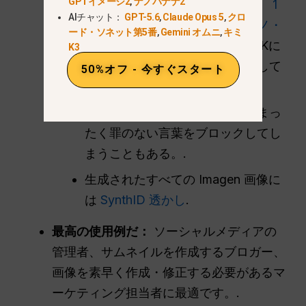
GPTイメージ2
,
ナノバナナ2
うな厳しい制限を設けています。
1
AIチャット：
GPT-5.6
,
Claude Opus 5
,
クロ
日10～20枚
, そして理解する
ナノ・
ード・ソネット第5番
,
Gemini オムニ
,
キミ
バナナ2の対応解像度
は、通常1Kに
K3
制限されていることを明らかにして
50%オフ - 今すぐスタート
いる。.
安全フィルターが強引すぎて、まっ
たく罪のない言葉をブロックしてし
まうこともある。.
生成されたすべての Imagen 画像に
は
SynthID 透かし
.
最高の使用例だ：
ソーシャルメディアの
管理者、サムネイルを作成するブロガー、
画像を素早く作成・修正する必要があるマ
ーケティング担当者に最適です。.