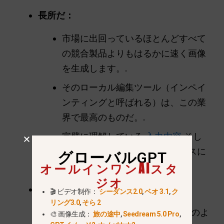
長所だ：
市場に出回っているほとんどすべて
の競合製品よりもはるかに速く画像
を生成します。.
そのローカル編集ツール（インペイ
ンティングと呼ばれる）は、この業
界で最高のものだ。.
完璧に理解している
入力内容
そし
てあなたのアイデアをシームレスに
グローバルGPT
オールインワンAIスタ
融合させる。.
ジオ
短所だ：
🎬 ビデオ制作：
シーダンス2.0
,
ベオ 3.1
,
ク
リング3.0
,
そら 2
Googleの公式サイトでは、以下のよ
🎨 画像生成：
旅の途中
,
Seedream 5.0 Pro
,