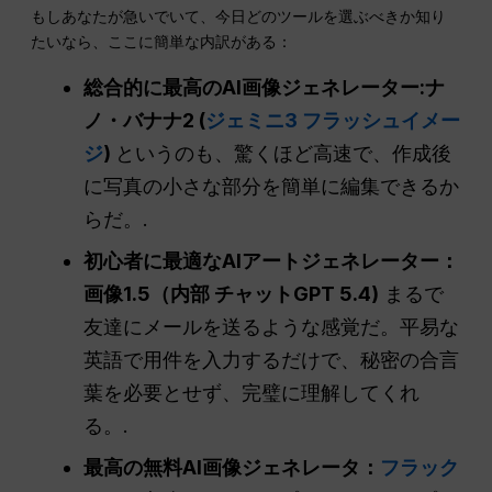
もしあなたが急いでいて、今日どのツールを選ぶべきか知り
たいなら、ここに簡単な内訳がある：
総合的に最高のAI画像ジェネレーター:ナ
ノ・バナナ2 (
ジェミニ3 フラッシュイメー
ジ
)
というのも、驚くほど高速で、作成後
に写真の小さな部分を簡単に編集できるか
らだ。.
初心者に最適なAIアートジェネレーター：
画像1.5（内部
チャットGPT
5.4)
まるで
友達にメールを送るような感覚だ。平易な
英語で用件を入力するだけで、秘密の合言
葉を必要とせず、完璧に理解してくれ
る。.
最高の無料AI画像ジェネレータ：
フラック