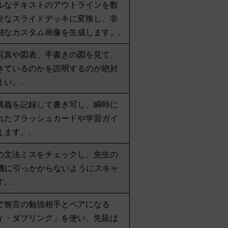
ルなテキストのアウトラインを数
全なスライドデッキに変換し、非
細なカスタム画像を生成します。.
写真や図表、手書きの図を見て、
きているのかを説明するのが絶対
まい。.
講義を記録して書き写し、瞬時に
れたフラッシュカードや学習ガイ
えます。.
の文法ミスをチェックし、先生の
知機に引っかからないようにスキャ
す。.
で無言の勉強相手とペアになる
ィ・ダブリング」を使い、先延ば