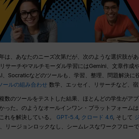
26年は、あなたのニーズ次第だが、次のような選択肢が
、リサーチやマルチモーダル学習にはGemini、文章作成や
ion AI、Socraticなどのツールも、学習、整理、問題
Iツールの組み合わせ
数学、エッセイ、リサーチなど、宿
複数のツールをテストした結果、ほとんどの学生がアプ
かった。のようなオールインワン・プラットフォーム
これを解決している。
GPT-5.4
,
クロード 4.6
, そして
ジ
ラン、リージョンロックなし、シームレスなワークフロー