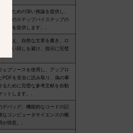
公式のための深い推論を提供し、
のためのステップバイステップの
な論理を提供します。.
に聞こえ、自然な文章を書き、ロ
的な言い回しを避け、指示に完璧
.
ウェブソースを使用し、アップロ
たPDFを安全に読み取り、偽の事
けるために完璧な参考文献を自動
マットします。.
のデバッグ、機能的なコードの記
雑なコンピュータサイエンスの概
明が得意。.