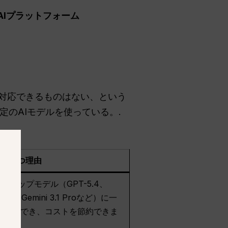
AIプラットフォーム
に対応できるものはない、という
のAIモデルを使っている。.
年に勝つ理由
上のトップモデル（GPT-5.4、
e 4.6、Gemini 3.1 Proなど）に一
クセスでき、コストを節約できま