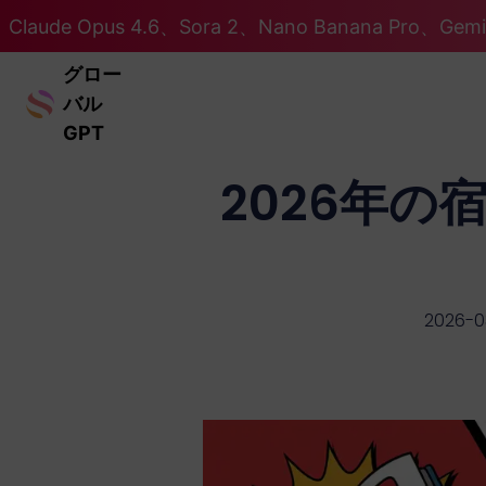
Claude Opus 4.6、Sora 2、Nano Banana Pro、Ge
グロー
バル
GPT
2026年の
2026-0