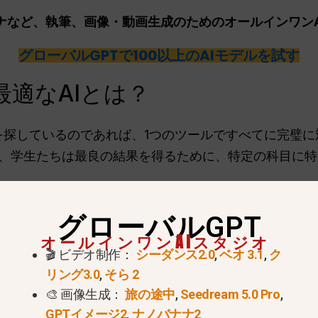
ナナなど、執筆、画像・動画生成のためのオールインワン
グローバルGPTで100以上のAIモデルを試す
最適なAIとは？
Iを探しているのであれば、1つのツールですべてに完璧
、学生たちは最良の結果を得るために、特定の科目に特定
いるツールのトップを見てみよう：
グローバルGPT
トップAIツールの選択
2026
オールインワンAIスタジオ
🎬 ビデオ制作：
シーダンス2.0
,
ベオ 3.1
,
ク
グローバルGPT
100以
リング3.0
,
そら 2
Claud
🎨 画像生成：
旅の途中
,
Seedream 5.0 Pro
,
度にア
GPTイメージ2
,
ナノバナナ2
す。.