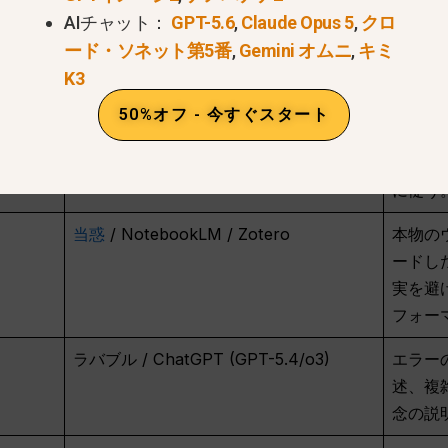
AIチャット：
GPT-5.6
,
Claude Opus 5
,
クロ
Thetawise.ai / ソクラティック
高度な
ード・ソネット第5番
,
Gemini オムニ
,
キミ
高校生
K3
視覚的
50%オフ - 今すぐスタート
クロード 4.6 ソネット
人間的
ボット
に従う。
当惑
/ NotebookLM / Zotero
本物の
ードし
実を避
フォー
ラバブル / ChatGPT (GPT-5.4/o3)
エラー
述、複
念の説