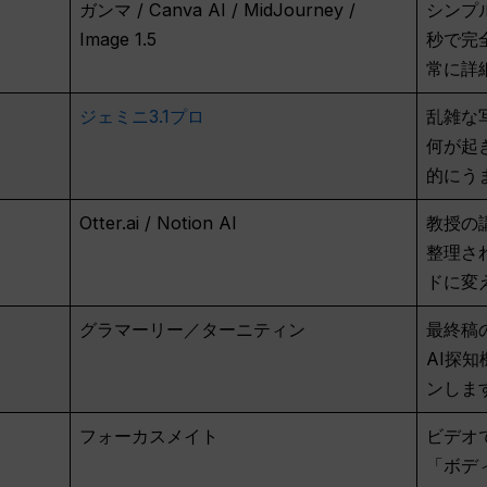
ガンマ / Canva AI / MidJourney /
シンプ
Image 1.5
秒で完
常に詳
ジェミニ3.1プロ
乱雑な
何が起
的にう
Otter.ai / Notion AI
教授の
整理さ
ドに変
グラマーリー／ターニティン
最終稿
AI探
ンしま
フォーカスメイト
ビデオ
「ボデ