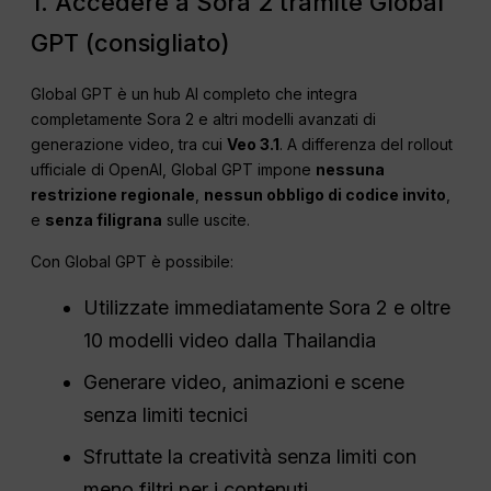
1. Accedere a Sora 2 tramite Global
GPT (consigliato)
Global GPT è un hub AI completo che integra
completamente Sora 2 e altri modelli avanzati di
generazione video, tra cui
Veo 3.1
. A differenza del rollout
ufficiale di OpenAI, Global GPT impone
nessuna
restrizione regionale
,
nessun obbligo di codice invito
,
e
senza filigrana
sulle uscite.
Con Global GPT è possibile:
Utilizzate immediatamente Sora 2 e oltre
10 modelli video dalla Thailandia
Generare video, animazioni e scene
senza limiti tecnici
Sfruttate la creatività senza limiti con
meno filtri per i contenuti