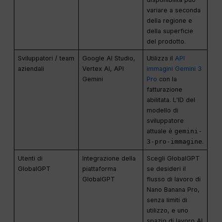
variare a seconda
della regione e
della superficie
del prodotto.
Sviluppatori / team
Google AI Studio,
Utilizza il
API
aziendali
Vertex AI, API
immagini Gemini 3
Gemini
Pro
con la
fatturazione
abilitata. L'ID del
modello di
sviluppatore
attuale è
gemini-
3-pro-immagine
.
Utenti di
Integrazione della
Scegli GlobalGPT
GlobalGPT
piattaforma
se desideri il
GlobalGPT
flusso di lavoro di
Nano Banana Pro,
senza limiti di
utilizzo, e uno
spazio di lavoro AI