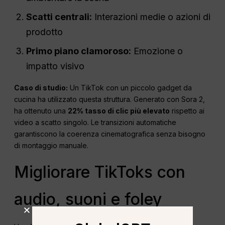
Scatti centrali:
Interazioni medie o azioni di
prodotto
Primo piano clamoroso:
Emozione o
impatto visivo
Caso di studio:
Un TikTok con un piccolo gadget da
cucina ha utilizzato questa struttura. Generato con Sora 2,
ha ottenuto una
22% tasso di clic più elevato
rispetto ai
video a scatto singolo. Le transizioni automatiche
garantiscono la coerenza cinematografica senza bisogno
di montaggio manuale.
Migliorare TikToks con
audio, suoni e foley