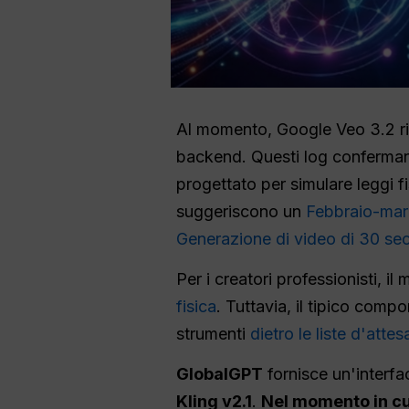
Al momento, Google Veo 3.2 rim
backend. Questi log conferma
progettato per simulare leggi fi
suggeriscono un
Febbraio-ma
Generazione di video di 30 se
Per i creatori professionisti, i
fisica
. Tuttavia, il tipico com
strumenti
dietro le liste d'attes
GlobalGPT
fornisce un'interfac
Kling v2.1
.
Nel momento in cui