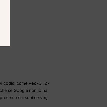
ovi codici come
veo-3.2-
nche se Google non lo ha
presente sui suoi server,