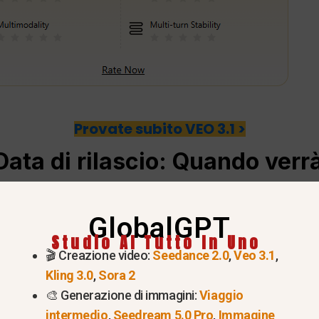
Provate subito VEO 3.1 >
Data di rilascio
: Quando verrà
s”?
GlobalGPT
Studio AI Tutto In Uno
🎬 Creazione video:
Seedance 2.0
,
Veo 3.1
,
Kling 3.0
,
Sora 2
🎨 Generazione di immagini:
Viaggio
intermedio
,
Seedream 5.0 Pro
,
Immagine