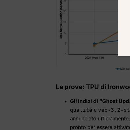
Le prove: TPU di Ironwo
Gli indizi di “Ghost Upd
qualità
e
veo-3.2-st
annunciato ufficialmente,
pronto per essere attivat