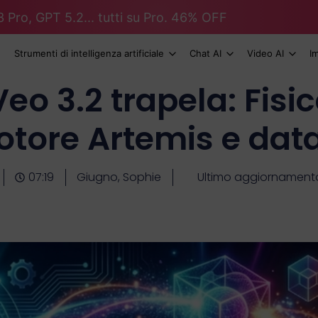
 Pro, GPT 5.2... tutti su Pro. 46% OFF
Strumenti di intelligenza artificiale
Chat AI
Video AI
I
eo 3.2 trapela: Fisi
tore Artemis e data 
07:19
Giugno, Sophie
Ultimo aggiornament