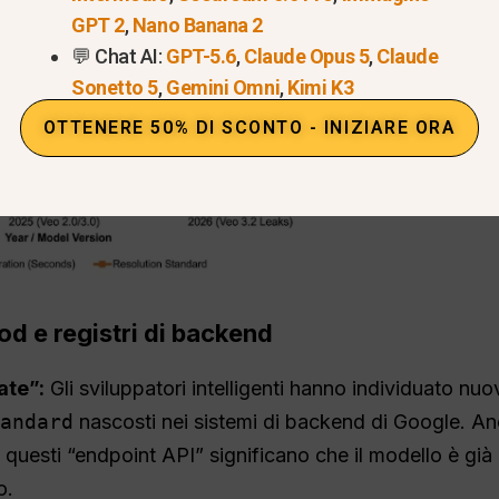
GPT 2
,
Nano Banana 2
💬 Chat AI:
GPT-5.6
,
Claude Opus 5
,
Claude
Sonetto 5
,
Gemini Omni
,
Kimi K3
OTTENERE 50% DI SCONTO - INIZIARE ORA
od e registri di backend
ate”:
Gli sviluppatori intelligenti hanno individuato nu
andard
nascosti nei sistemi di backend di Google. A
 questi “endpoint API” significano che il modello è già 
o.