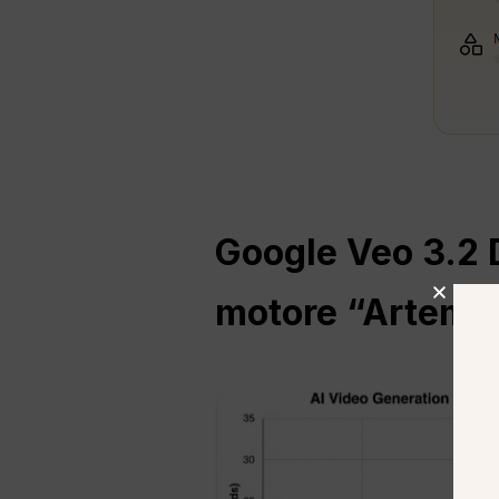
Google Veo 3.2
motore “Artemi