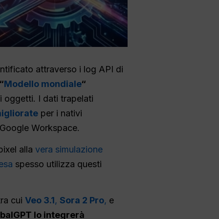
ificato attraverso i log API di
“
Modello mondiale
“
oggetti. I dati trapelati
igliorate
per i nativi
 di Google Workspace.
pixel alla
vera simulazione
resa
spesso utilizza questi
tra cui
Veo 3.1
,
Sora 2 Pro
,
e
obalGPT lo integrerà