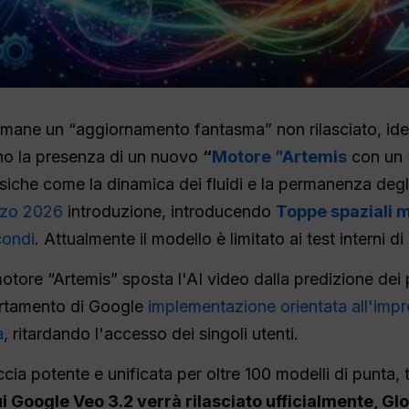
ane un “aggiornamento fantasma” non rilasciato, ident
no la presenza di un nuovo
“
Motore ”Artemis
con un
siche come la dinamica dei fluidi e la permanenza degli 
rzo 2026
introduzione, introducendo
Toppe spaziali m
condi
. Attualmente il modello è limitato ai test interni
l motore “Artemis” sposta l'AI video dalla predizione dei 
portamento di Google
implementazione orientata all'imp
a
, ritardando l'accesso dei singoli utenti.
cia potente e unificata per oltre 100 modelli di punta, 
 Google Veo 3.2 verrà rilasciato ufficialmente, Gl