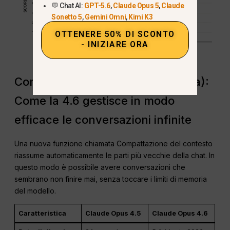
💬 Chat AI:
GPT-5.6
,
Claude Opus 5
,
Claude
Sonetto 5
,
Gemini Omni
,
Kimi K3
OTTENERE 50% DI SCONTO
- INIZIARE ORA
Compattazione del contesto (Beta):
Come la 4.6 gestisce in modo
efficace le conversazioni infinite
Una nuova funzione chiamata Compattazione del contesto
riassume automaticamente le parti più vecchie della chat. In
questo modo è possibile avere conversazioni che
sembrano non finire mai, senza toccare i limiti di memoria
del modello.
Caratteristica
Claude Opus 4.5
Claude Opus 4.6