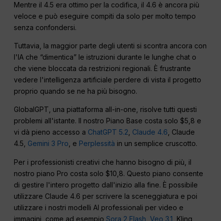
Mentre il 4.5 era ottimo per la codifica, il 4.6 è ancora più
veloce e può eseguire compiti da solo per molto tempo
senza confondersi.
Tuttavia, la maggior parte degli utenti si scontra ancora con
l'IA che “dimentica” le istruzioni durante le lunghe chat o
che viene bloccata da restrizioni regionali. È frustrante
vedere l'intelligenza artificiale perdere di vista il progetto
proprio quando se ne ha più bisogno.
GlobalGPT, una piattaforma all-in-one, risolve tutti questi
problemi all'istante. Il nostro Piano Base costa solo $5,8 e
vi dà pieno accesso a
ChatGPT 5.2
,
Claude 4.6
, Claude
4.5,
Gemini 3 Pro
, e
Perplessità
in un semplice cruscotto.
Per i professionisti creativi che hanno bisogno di più, il
nostro piano Pro costa solo $10,8. Questo piano consente
di gestire l'intero progetto dall'inizio alla fine. È possibile
utilizzare Claude 4.6 per scrivere la sceneggiatura e poi
utilizzare i nostri modelli AI professionali per video e
immagini, come ad esempio
Sora 2 Flash
,
Veo 3.1,
Kling,