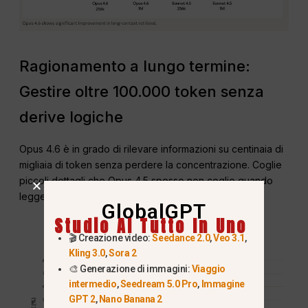
Ragionamento a lungo termine:
Gestire oltre 100.000 token senza
derive logiche
Opus 4.6 è in grado di rilevare informazioni su centinaia di
migliaia di token senza perdere la concentrazione. Coglie
piccoli dettagli che Opus 4.5 spesso non coglie quando
legge file molto grandi.
GlobalGPT
Studio AI Tutto In Uno
🎬 Creazione video:
Seedance 2.0
,
Veo 3.1
,
Kling 3.0
,
Sora 2
🎨 Generazione di immagini:
Viaggio
intermedio
,
Seedream 5.0 Pro
,
Immagine
GPT 2
,
Nano Banana 2