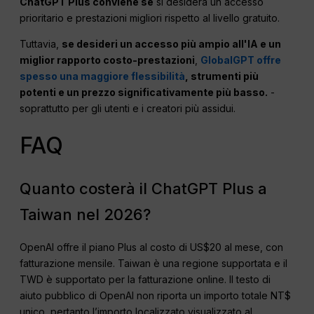
ChatGPT
Plus conviene se
si desidera un accesso
prioritario e prestazioni migliori rispetto al livello gratuito.
Tuttavia,
se desideri un accesso più ampio all'IA e un
miglior rapporto costo-prestazioni
,
GlobalGPT offre
spesso una maggiore flessibilità
, strumenti più
potenti e un prezzo significativamente più basso.
-
soprattutto per gli utenti e i creatori più assidui.
FAQ
Quanto costerà il ChatGPT Plus a
Taiwan nel 2026?
OpenAI offre il piano Plus al costo di US$20 al mese, con
fatturazione mensile. Taiwan è una regione supportata e il
TWD è supportato per la fatturazione online. Il testo di
aiuto pubblico di OpenAI non riporta un importo totale NT$
unico, pertanto l’importo localizzato visualizzato al