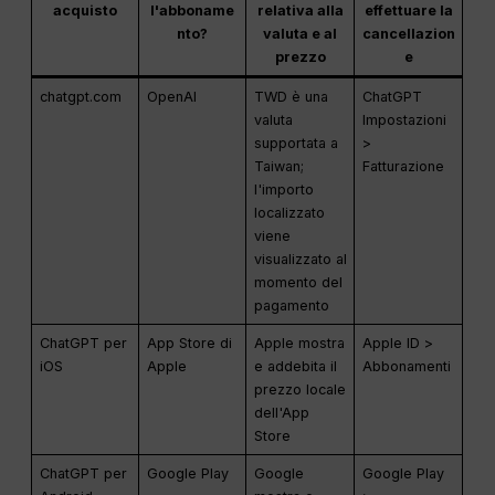
acquisto
l'abboname
relativa alla
effettuare la
nto?
valuta e al
cancellazion
prezzo
e
chatgpt.com
OpenAI
TWD è una
ChatGPT
valuta
Impostazioni
supportata a
>
Taiwan;
Fatturazione
l'importo
localizzato
viene
visualizzato al
momento del
pagamento
ChatGPT per
App Store di
Apple mostra
Apple ID >
iOS
Apple
e addebita il
Abbonamenti
prezzo locale
dell'App
Store
ChatGPT per
Google Play
Google
Google Play