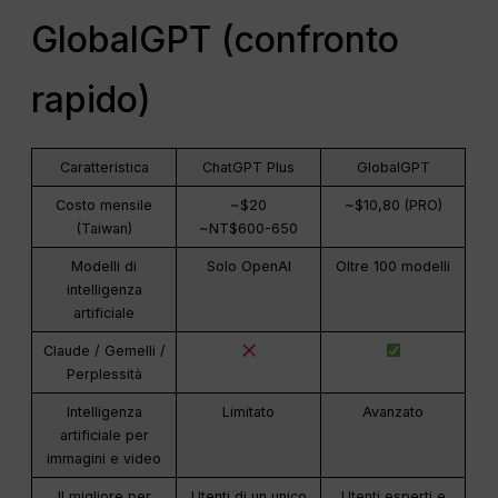
GlobalGPT (confronto
rapido)
Caratteristica
ChatGPT Plus
GlobalGPT
Costo mensile
~$20
~$10,80 (PRO)
(Taiwan)
~NT$600-650
Modelli di
Solo OpenAI
Oltre 100 modelli
intelligenza
artificiale
Claude / Gemelli /
Perplessità
Intelligenza
Limitato
Avanzato
artificiale per
immagini e video
Il migliore per
Utenti di un unico
Utenti esperti e