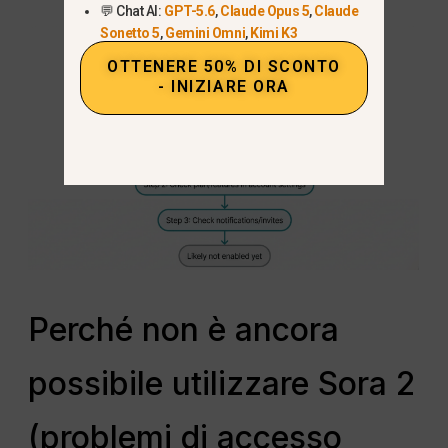
💬 Chat AI:
GPT-5.6
,
Claude Opus 5
,
Claude
Sonetto 5
,
Gemini Omni
,
Kimi K3
OTTENERE 50% DI SCONTO
- INIZIARE ORA
Perché non è ancora
possibile utilizzare Sora 2
(problemi di accesso