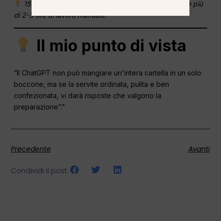
15 minuti di preparazione mi hanno fatto risparmiare più
di 2-3 ore di lavoro manuale.
Il mio punto di vista
“Il ChatGPT non può mangiare un'intera cartella in un solo
boccone, ma se la servite ordinata, pulita e ben
confezionata, vi darà risposte che valgono la
preparazione”.”
Precedente
Avanti
Condividi il post: