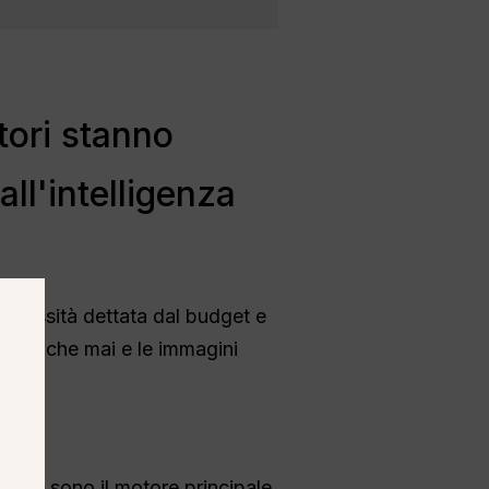
tori stanno
ll'intelligenza
necessità dettata dal budget e
tiva che mai e le immagini
 qualità sono il motore principale