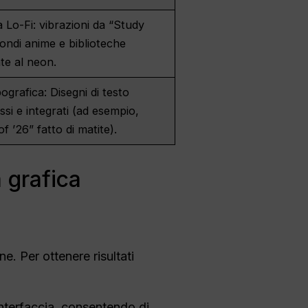
a Lo-Fi: vibrazioni da “Study
sfondi anime e biblioteche
ate al neon.
pografica: Disegni di testo
si e integrati (ad esempio,
of ’26” fatto di matite).
a grafica
e. Per ottenere risultati
interfaccia, consentendo di