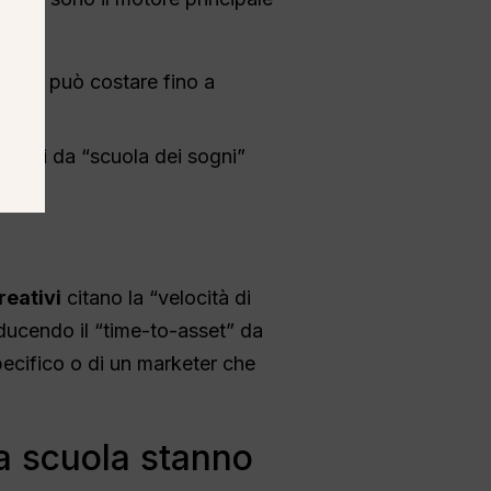
zaini può costare fino a
azioni da “scuola dei sogni”
reativi
citano la “velocità di
iducendo il “time-to-asset” da
specifico o di un marketer che
 a scuola stanno