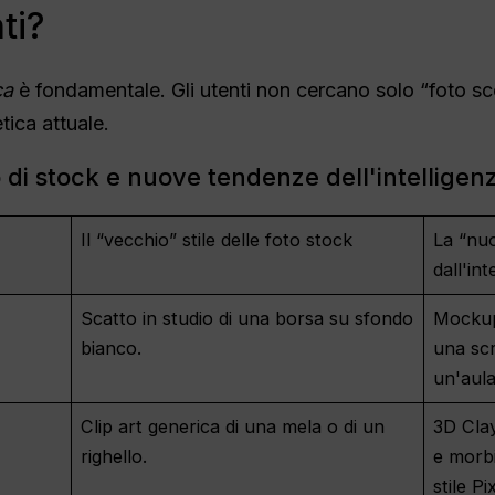
ti?
ca
è fondamentale. Gli utenti non cercano solo “foto sco
etica attuale.
di stock e nuove tendenze dell'intelligenz
Il “vecchio” stile delle foto stock
La “nu
dall'int
Scatto in studio di una borsa su sfondo
Mockup 
bianco.
una scr
un'aula
Clip art generica di una mela o di un
3D Cla
righello.
e morbi
stile Pi