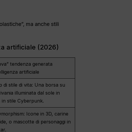
lastiche”, ma anche stili
a artificiale (2026)
ova” tendenza generata
elligenza artificiale
di stile di vita: Una borsa su
ivania illuminata dal sole in
 in stile Cyberpunk.
ymorphism: Icone in 3D, carine
de, o mascotte di personaggi in
xar.