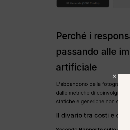
Perché i responsa
passando alle im
artificiale
L'abbandono della fotografia d
dalle metriche di coinvolgiment
statiche e generiche non conve
Il divario tra costi e co
Secondo
Rapporto sullo stat