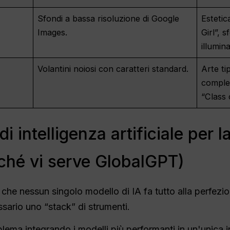
Sfondi a bassa risoluzione di Google
Estetic
Images.
Girl”, 
illumin
Volantini noiosi con caratteri standard.
Arte ti
comples
“Class 
 di intelligenza artificiale per l
rché vi serve GlobalGPT)
che nessun singolo modello di IA fa tutto alla perfezion
ssario uno “stack” di strumenti.
lema integrando i modelli più performanti in un'unica 