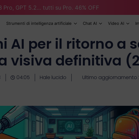
 Pro, GPT 5.2... tutti su Pro. 46% OFF
Strumenti di intelligenza artificiale
Chat AI
Video AI
I
AI per il ritorno a 
a visiva definitiva (
3
04:05
Hale lucido
Ultimo aggiornamento