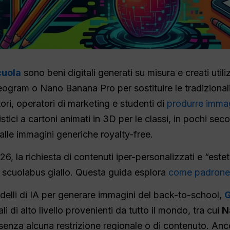
cuola
sono beni digitali generati su misura e creati util
eogram o Nano Banana Pro per sostituire le tradizionali
ri, operatori di marketing e studenti di
produrre immagi
tici a cartoni animati in 3D per le classi, in pochi sec
le immagini generiche royalty-free.
, la richiesta di contenuti iper-personalizzati e “estet
o scuolabus giallo. Questa guida esplora
come padroneg
odelli di IA per generare immagini del back-to-school,
G
ali di alto livello provenienti da tutto il mondo, tra cui
N
senza alcuna restrizione regionale o di contenuto. Anc