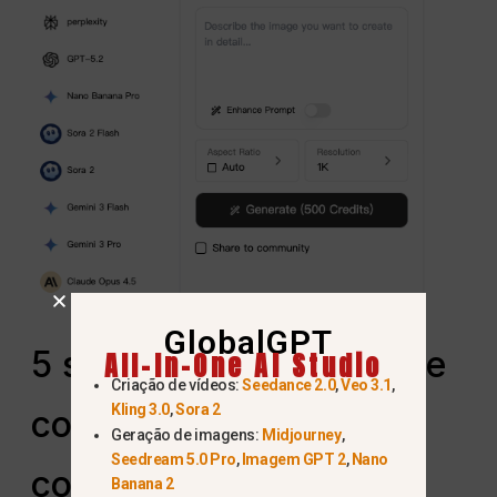
GlobalGPT
5 sugestões de “copiar e
All-In-One AI Studio
Criação de vídeos:
Seedance 2.0
,
Veo 3.1
,
Kling 3.0
,
Sora 2
colar” para arte de IA
Geração de imagens:
Midjourney
,
Seedream 5.0 Pro
,
Imagem GPT 2
,
Nano
com tema educacional
Banana 2