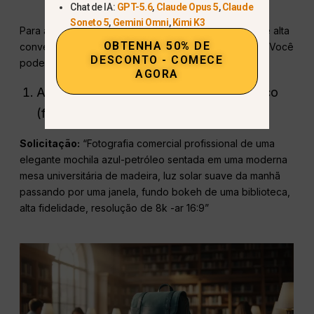
Chat de IA:
GPT-5.6
,
Claude Opus 5
,
Claude
Soneto 5
,
Gemini Omni
,
Kimi K3
Para ajudá-lo a começar, aqui estão cinco prompts de alta
OBTENHA 50% DE
conversão otimizados para diferentes necessidades. Você
DESCONTO - COMECE
pode inseri-los diretamente em
GlobalGPT
.
AGORA
A foto do produto de comércio eletrônico
(fotorrealismo)
Solicitação:
“Fotografia comercial profissional de uma
elegante mochila azul-petróleo sentada em uma moderna
mesa universitária de madeira, luz solar suave da manhã
passando por uma janela, fundo bokeh de uma biblioteca,
alta fidelidade, resolução de 8k -ar 16:9”