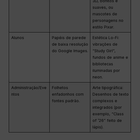
3D, bonitos e
suaves, ou
mascotes de
personagens no
estilo Pixar.
Alunos
Papéis de parede
Estética Lo-Fi:
de baixa resolução
vibrações de
do Google Images.
“Study Girl”,
fundos de anime e
bibliotecas
iluminadas por
neon.
Administração/Eve
Folhetos
Arte tipográfica:
ntos
enfadonhos com
Desenhos de texto
fontes padrão.
complexos e
integrados (por
exemplo, “Class
of ’26” feito de
lápis).