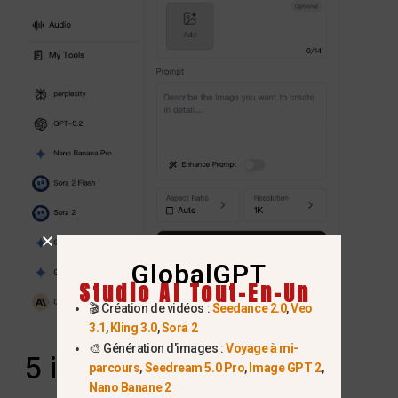
GlobalGPT
Studio AI Tout-En-Un
🎬 Création de vidéos :
Seedance 2.0
,
Veo
3.1
,
Kling 3.0
,
Sora 2
🎨 Génération d'images :
Voyage à mi-
5 idées “copier-coller”
parcours
,
Seedream 5.0 Pro
,
Image GPT 2
,
Nano Banane 2