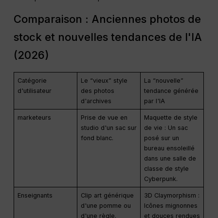
Comparaison : Anciennes photos de
stock et nouvelles tendances de l'IA
(2026)
Catégorie
Le “vieux” style
La “nouvelle”
d'utilisateur
des photos
tendance générée
d'archives
par l'IA
marketeurs
Prise de vue en
Maquette de style
studio d'un sac sur
de vie : Un sac
fond blanc.
posé sur un
bureau ensoleillé
dans une salle de
classe de style
Cyberpunk.
Enseignants
Clip art générique
3D Claymorphism :
d'une pomme ou
Icônes mignonnes
d'une règle.
et douces rendues