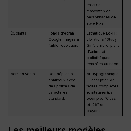
en 3D ou
mascottes de
personnages de
style Pixar.
Étudiants
Fonds d'écran
Esthétique Lo-Fi :
Google Images à
vibrations “Study
faible résolution.
Girl”, arrière-plans
d'anime et
bibliothèques
éclairées au néon.
Admin/Events
Des dépliants
Art typographique
ennuyeux avec
: Conception de
des polices de
textes complexes
caractères
et intégrés (par
standard.
exemple, “Class
of ’26” en
crayons).
Les meilleurs modèles