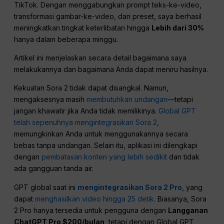
TikTok. Dengan menggabungkan prompt teks-ke-video,
transformasi gambar-ke-video, dan preset, saya berhasil
meningkatkan tingkat keterlibatan hingga
Lebih dari 30%
hanya dalam beberapa minggu.
Artikel ini menjelaskan secara detail bagaimana saya
melakukannya dan bagaimana Anda dapat meniru hasilnya.
Kekuatan Sora 2 tidak dapat disangkal. Namun,
mengaksesnya masih
membutuhkan undangan
—tetapi
jangan khawatir jika Anda tidak memilikinya.
Global GPT
telah sepenuhnya mengintegrasikan Sora 2
,
memungkinkan Anda untuk menggunakannya secara
bebas tanpa undangan. Selain itu, aplikasi ini dilengkapi
dengan
pembatasan konten yang lebih sedikit
dan tidak
ada gangguan tanda air.
GPT global saat ini
mengintegrasikan Sora 2 Pro
, yang
dapat
menghasilkan video hingga 25 detik
. Biasanya, Sora
2 Pro hanya tersedia untuk pengguna dengan
Langganan
ChatGPT Pro $200/bulan
, tetapi dengan Global GPT,