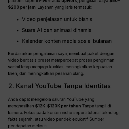
platform seperti
Fiverr
atau
Upwork
, pengisian daya
$50–
$200 per jam
. Layanan yang laris termasuk:
Video penjelasan untuk bisnis
Suara AI dan animasi dinamis
Kalender konten media sosial bulanan
Berdasarkan pengalaman saya, membuat paket dengan
video berbasis preset mempercepat proses pengiriman
sambil tetap menjaga kualitas, meningkatkan kepuasan
klien, dan meningkatkan pesanan ulang.
2. Kanal YouTube Tanpa Identitas
Anda dapat mengelola saluran YouTube yang
menghasilkan
$12K–$120K per tahun
Tanpa tampil di
kamera. Fokus pada konten niche seperti tutorial teknologi,
fakta sejarah, atau video pendek edukatif. Sumber
pendapatan meliputi: