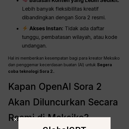
Batasan Konten yang Lebih Sedikit:
Lebih banyak fleksibilitas kreatif
dibandingkan dengan Sora 2 resmi.
Akses Instan:
Tidak ada daftar
tunggu, pembatasan wilayah, atau kode
undangan.
Hal ini memberikan kesempatan bagi para kreator Meksiko
dan penggemar kecerdasan buatan (AI) untuk
Segera
coba teknologi Sora 2.
.
Kapan OpenAI Sora 2
Akan Diluncurkan Secara
Resmi di Meksiko?