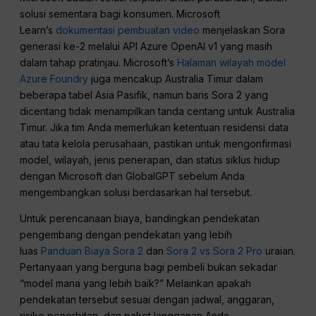
solusi sementara bagi konsumen. Microsoft
Learn’s
dokumentasi pembuatan video
menjelaskan Sora
generasi ke-2 melalui API Azure OpenAI v1 yang masih
dalam tahap pratinjau. Microsoft’s
Halaman wilayah model
Azure Foundry
juga mencakup Australia Timur dalam
beberapa tabel Asia Pasifik, namun baris Sora 2 yang
dicentang tidak menampilkan tanda centang untuk Australia
Timur. Jika tim Anda memerlukan ketentuan residensi data
atau tata kelola perusahaan, pastikan untuk mengonfirmasi
model, wilayah, jenis penerapan, dan status siklus hidup
dengan Microsoft dan GlobalGPT sebelum Anda
mengembangkan solusi berdasarkan hal tersebut.
Untuk perencanaan biaya, bandingkan pendekatan
pengembang dengan pendekatan yang lebih
luas
Panduan Biaya Sora 2
dan
Sora 2 vs Sora 2 Pro
uraian.
Pertanyaan yang berguna bagi pembeli bukan sekadar
“model mana yang lebih baik?” Melainkan apakah
pendekatan tersebut sesuai dengan jadwal, anggaran,
risiko penerbitan, dan paket langganan Anda.