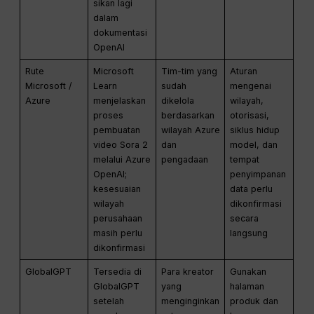
sikan lagi
dalam
dokumentasi
OpenAI
Rute
Microsoft
Tim-tim yang
Aturan
Microsoft /
Learn
sudah
mengenai
Azure
menjelaskan
dikelola
wilayah,
proses
berdasarkan
otorisasi,
pembuatan
wilayah Azure
siklus hidup
video Sora 2
dan
model, dan
melalui Azure
pengadaan
tempat
OpenAI;
penyimpanan
kesesuaian
data perlu
wilayah
dikonfirmasi
perusahaan
secara
masih perlu
langsung
dikonfirmasi
GlobalGPT
Tersedia di
Para kreator
Gunakan
GlobalGPT
yang
halaman
setelah
menginginkan
produk dan