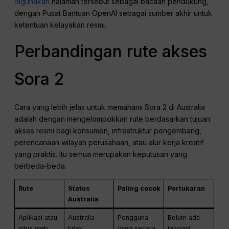
digunakan
halaman tersebut sebagai bacaan pendukung,
dengan Pusat Bantuan OpenAI sebagai sumber akhir untuk
ketentuan kelayakan resmi.
Perbandingan rute akses
Sora 2
Cara yang lebih jelas untuk memahami Sora 2 di Australia
adalah dengan mengelompokkan rute berdasarkan tujuan:
akses resmi bagi konsumen, infrastruktur pengembang,
perencanaan wilayah perusahaan, atau alur kerja kreatif
yang praktis. Itu semua merupakan keputusan yang
berbeda-beda.
Rute
Status
Paling cocok
Pertukaran
Australia
Aplikasi atau
Australia
Pengguna
Belum ada
situs web
tidak
yang secara
tanggal