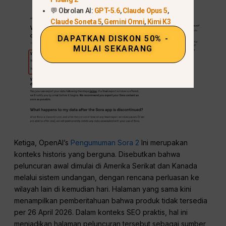
💬 Obrolan AI:
GPT-5.6
,
Claude Opus 5
,
Claude Soneta 5
,
Gemini Omni
,
Kimi K3
DAPATKAN DISKON 50% -
MULAI SEKARANG
Ketiga, OpenAI’s
Pengumuman Sora 2
Ini merupakan
konteks historis yang berguna. Disebutkan bahwa
peluncuran awal dimulai di Amerika Serikat dan Kanada
melalui sistem undangan, dengan rencana perluasan ke
wilayah lain di kemudian hari. Halaman yang sama kini
menampilkan pemberitahuan bahwa produk tidak tersedia
per 26 April 2026. Dalam konteks SEO praktis, hal ini
menjadikan halaman peluncuran tersebut sebagai sumber