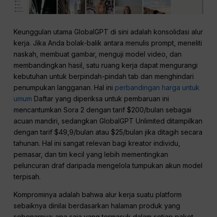
Keunggulan utama GlobalGPT di sini adalah konsolidasi alur
kerja. Jika Anda bolak-balik antara menulis prompt, meneliti
naskah, membuat gambar, menguji model video, dan
membandingkan hasil, satu ruang kerja dapat mengurangi
kebutuhan untuk berpindah-pindah tab dan menghindari
penumpukan langganan. Hal ini
perbandingan harga untuk
umum
Daftar yang diperiksa untuk pembaruan ini
mencantumkan Sora 2 dengan tarif $200/bulan sebagai
acuan mandiri, sedangkan GlobalGPT Unlimited ditampilkan
dengan tarif $49,9/bulan atau $25/bulan jika ditagih secara
tahunan. Hal ini sangat relevan bagi kreator individu,
pemasar, dan tim kecil yang lebih mementingkan
peluncuran draf daripada mengelola tumpukan akun model
terpisah.
Komprominya adalah bahwa alur kerja suatu platform
sebaiknya dinilai berdasarkan halaman produk yang
sebenarnya: apa saja yang termasuk dalam setiap paket,