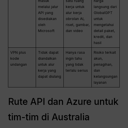
masuk
satu ruang
harga
melalui jalur
kerja untuk
langsung dari
API yang
alur kerja
GlobalGPT
disediakan
obrolan AI,
untuk
oleh
riset, gambar,
mengetahui
Microsoft
dan video
detail paket,
kredit, dan
hasil
VPN plus
Tidak dapat
Hanya rasa
Risiko terkait
kode
diandalkan
ingin tahu
akun,
undangan
untuk alur
yang tidak
penagihan,
kerja yang
terlalu serius
dan
dapat diulang
kelangsungan
layanan
Rute API dan Azure untuk
tim-tim di Australia