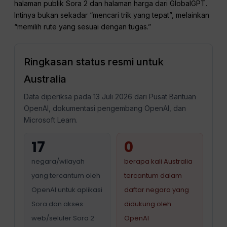
halaman publik Sora 2 dan halaman harga dari GlobalGPT.
Intinya bukan sekadar “mencari trik yang tepat”, melainkan
“memilih rute yang sesuai dengan tugas.”
Ringkasan status resmi untuk
Australia
Data diperiksa pada 13 Juli 2026 dari Pusat Bantuan
OpenAI, dokumentasi pengembang OpenAI, dan
Microsoft Learn.
17
0
negara/wilayah
berapa kali Australia
yang tercantum oleh
tercantum dalam
OpenAI untuk aplikasi
daftar negara yang
Sora dan akses
didukung oleh
web/seluler Sora 2
OpenAI