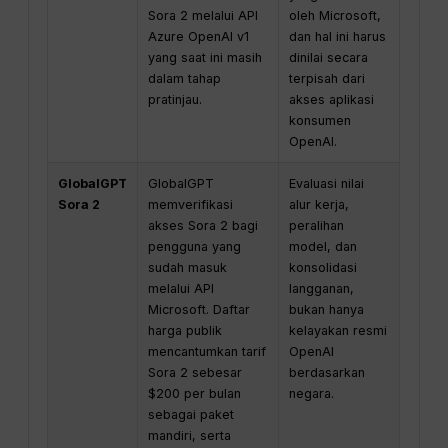
Sora 2 melalui API
oleh Microsoft,
Azure OpenAI v1
dan hal ini harus
yang saat ini masih
dinilai secara
dalam tahap
terpisah dari
pratinjau.
akses aplikasi
konsumen
OpenAI.
GlobalGPT
GlobalGPT
Evaluasi nilai
Sora 2
memverifikasi
alur kerja,
akses Sora 2 bagi
peralihan
pengguna yang
model, dan
sudah masuk
konsolidasi
melalui API
langganan,
Microsoft. Daftar
bukan hanya
harga publik
kelayakan resmi
mencantumkan tarif
OpenAI
Sora 2 sebesar
berdasarkan
$200 per bulan
negara.
sebagai paket
mandiri, serta