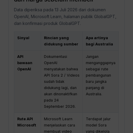
Data diperiksa pada 13 Juli 2026 dari dokumen
OpenAI, Microsoft Learn, halaman publik GlobalGPT,
dan konfirmasi produk GlobalGPT.
Sinyal
Rincian yang
Apa artinya
didukung sumber
bagi Australia
API
Dokumentasi
Jangan
bawaan
OpenAI
menganggapnya
OpenAI
menyatakan bahwa
sebagai rute
API Sora 2 / Videos
pembangunan
sudah tidak
baru jangka
didukung lagi, dan
panjang di
akan dinonaktifkan
Australia.
pada 24
September 2026.
Rute API
Microsoft Learn
Terdapat jalur
Microsoft
menjelaskan cara
model Sora
membuat video
yang dikelola