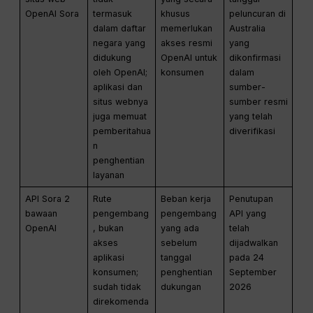
OpenAI Sora
termasuk
khusus
peluncuran di
dalam daftar
memerlukan
Australia
negara yang
akses resmi
yang
didukung
OpenAI untuk
dikonfirmasi
oleh OpenAI;
konsumen
dalam
aplikasi dan
sumber-
situs webnya
sumber resmi
juga memuat
yang telah
pemberitahua
diverifikasi
n
penghentian
layanan
API Sora 2
Rute
Beban kerja
Penutupan
bawaan
pengembang
pengembang
API yang
OpenAI
, bukan
yang ada
telah
akses
sebelum
dijadwalkan
aplikasi
tanggal
pada 24
konsumen;
penghentian
September
sudah tidak
dukungan
2026
direkomenda