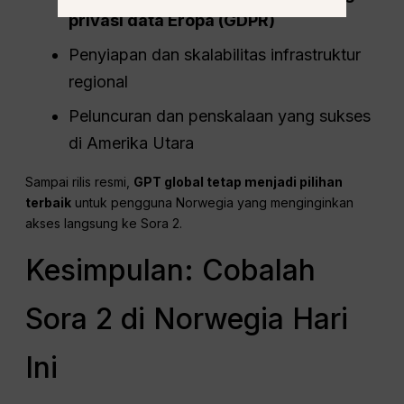
privasi data Eropa (GDPR)
Penyiapan dan skalabilitas infrastruktur
regional
Peluncuran dan penskalaan yang sukses
di Amerika Utara
Sampai rilis resmi,
GPT global tetap menjadi pilihan
terbaik
untuk pengguna Norwegia yang menginginkan
akses langsung ke Sora 2.
Kesimpulan: Cobalah
Sora 2 di Norwegia Hari
Ini