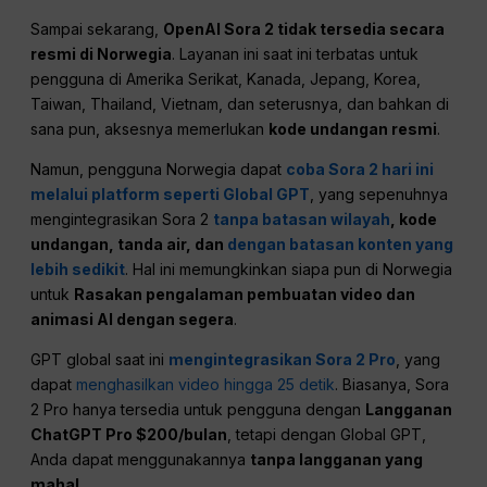
Sampai sekarang,
OpenAI Sora 2 tidak tersedia secara
resmi di Norwegia
. Layanan ini saat ini terbatas untuk
pengguna di Amerika Serikat, Kanada, Jepang, Korea,
Taiwan, Thailand, Vietnam, dan seterusnya, dan bahkan di
sana pun, aksesnya memerlukan
kode undangan resmi
.
Namun, pengguna Norwegia dapat
coba Sora 2 hari ini
melalui platform seperti Global GPT
, yang sepenuhnya
mengintegrasikan Sora 2
tanpa batasan wilayah
, kode
undangan, tanda air, dan
dengan batasan konten yang
lebih sedikit
. Hal ini memungkinkan siapa pun di Norwegia
untuk
Rasakan pengalaman pembuatan video dan
animasi AI dengan segera
.
GPT global saat ini
mengintegrasikan Sora 2 Pro
, yang
dapat
menghasilkan video hingga 25 detik
. Biasanya, Sora
2 Pro hanya tersedia untuk pengguna dengan
Langganan
ChatGPT Pro $200/bulan
, tetapi dengan Global GPT,
Anda dapat menggunakannya
tanpa langganan yang
mahal
.