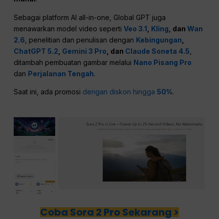
Sebagai platform AI all-in-one, Global GPT juga
menawarkan model video seperti
Veo 3.1
,
Kling
, dan
Wan
2.6
, penelitian dan penulisan dengan
Kebingungan
,
ChatGPT 5.2
,
Gemini 3 Pro
, dan
Claude Soneta 4.5
,
ditambah pembuatan gambar melalui
Nano Pisang Pro
dan
Perjalanan Tengah
.
Saat ini, ada promosi
dengan diskon hingga
50%
.
Coba Sora 2 Pro Sekarang >