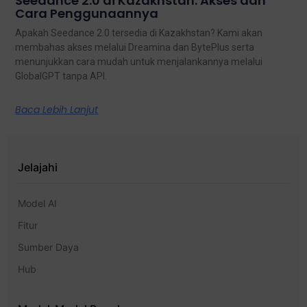
Seedance 2.0 di Kazakhstan: Akses dan
Cara Penggunaannya
Apakah Seedance 2.0 tersedia di Kazakhstan? Kami akan
membahas akses melalui Dreamina dan BytePlus serta
menunjukkan cara mudah untuk menjalankannya melalui
GlobalGPT tanpa API.
Baca Lebih Lanjut
Jelajahi
Model AI
Fitur
Sumber Daya
Hub