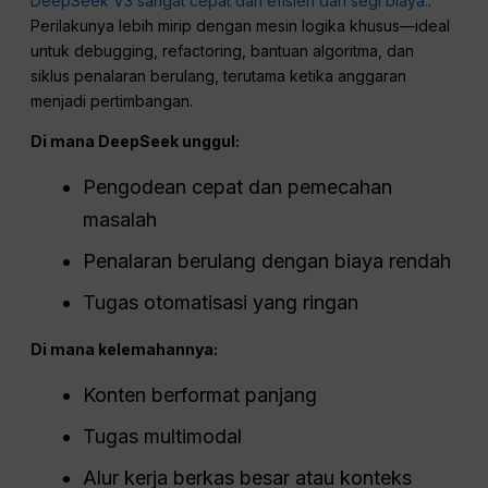
DeepSeek V3 sangat cepat dan efisien dari segi biaya.
.
Perilakunya lebih mirip dengan mesin logika khusus—ideal
untuk debugging, refactoring, bantuan algoritma, dan
siklus penalaran berulang, terutama ketika anggaran
menjadi pertimbangan.
Di mana DeepSeek unggul:
Pengodean cepat dan pemecahan
masalah
Penalaran berulang dengan biaya rendah
Tugas otomatisasi yang ringan
Di mana kelemahannya:
Konten berformat panjang
Tugas multimodal
Alur kerja berkas besar atau konteks