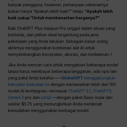
banyak pengguna, however, pertanyaan sebenarnya
bukan hanya “Apakah lebih baik?” tetapi
“Apakah lebih
baik
cukup
”Untuk membenarkan harganya?"
Baik ChatGPT Plus maupun Pro unggul dalam situasi yang
berbeda, dan pilihan ideal tergantung pada jenis
pekerjaan yang Anda lakukan. Sebagian besar orang
akhirnya menggunakan kombinasi alat AI untuk
menyeimbangkan kecepatan, akurasi, dan kedalaman. I
Jika Anda mencari cara untuk mengakses beberapa model
tanpa harus membayar beberapa langganan, ada opsi lain
yang patut Anda ketahui——
GlobalGPT
menggabungkan
kekuatan-kekuatan ini
dengan menawarkan lebih dari 100
model AI terintegrasi—termasuk
ChatGPT 5.1
,
ChatGPT5,
Gemini 3
pro dan
sora2
—dengan paket Basic mulai dari
sekitar $5.75 yang memungkinkan Anda menikmati
kemudahan menggunakan berbagai model.