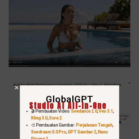
GlobalGPT
Studio AI All-In-One
🎬 Pembuatan Video:
Seedance 2.0
,
Veo 3.1
,
Kling 3.0
,
Sora 2
🎨 Pembuatan Gambar:
Perjalanan Tengah
,
Seedream 5.0 Pro
,
GPT Gambar 2
,
Nano
Pisang 2