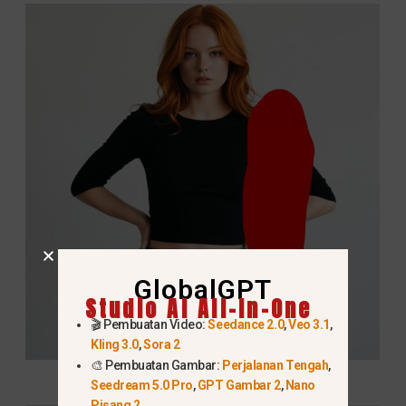
GlobalGPT
Studio AI All-In-One
🎬 Pembuatan Video:
Seedance 2.0
,
Veo 3.1
,
Kling 3.0
,
Sora 2
🎨 Pembuatan Gambar:
Perjalanan Tengah
,
Seedream 5.0 Pro
,
GPT Gambar 2
,
Nano
Pisang 2