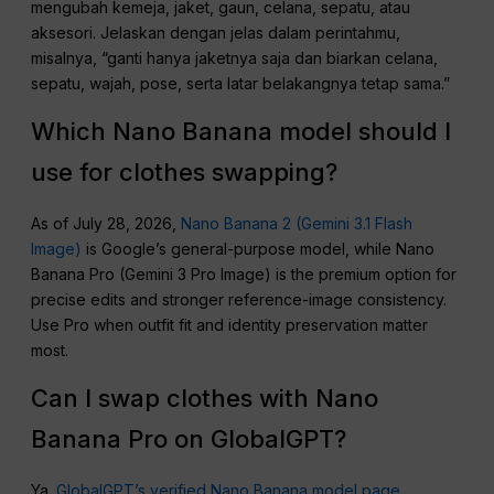
mengubah kemeja, jaket, gaun, celana, sepatu, atau
aksesori. Jelaskan dengan jelas dalam perintahmu,
misalnya, “ganti hanya jaketnya saja dan biarkan celana,
sepatu, wajah, pose, serta latar belakangnya tetap sama.”
Which Nano Banana model should I
use for clothes swapping?
As of July 28, 2026,
Nano Banana 2 (Gemini 3.1 Flash
Image)
is Google’s general-purpose model, while Nano
Banana Pro (Gemini 3 Pro Image) is the premium option for
precise edits and stronger reference-image consistency.
Use Pro when outfit fit and identity preservation matter
most.
Can I swap clothes with Nano
Banana Pro on GlobalGPT?
Ya.
GlobalGPT’s verified Nano Banana model page