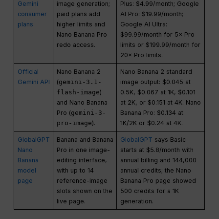
Gemini
image generation;
Plus: $4.99/month; Google
consumer
paid plans add
AI Pro: $19.99/month;
plans
higher limits and
Google AI Ultra:
Nano Banana Pro
$99.99/month for 5× Pro
redo access.
limits or $199.99/month for
20× Pro limits.
Official
Nano Banana 2
Nano Banana 2 standard
Gemini API
(
gemini-3.1-
image output: $0.045 at
flash-image
)
0.5K, $0.067 at 1K, $0.101
and Nano Banana
at 2K, or $0.151 at 4K. Nano
Pro (
gemini-3-
Banana Pro: $0.134 at
pro-image
).
1K/2K or $0.24 at 4K.
GlobalGPT
Banana and Banana
GlobalGPT
says Basic
Nano
Pro in one image-
starts at $5.8/month with
Banana
editing interface,
annual billing and 144,000
model
with up to 14
annual credits; the Nano
page
reference-image
Banana Pro page showed
slots shown on the
500 credits for a 1K
live page.
generation.