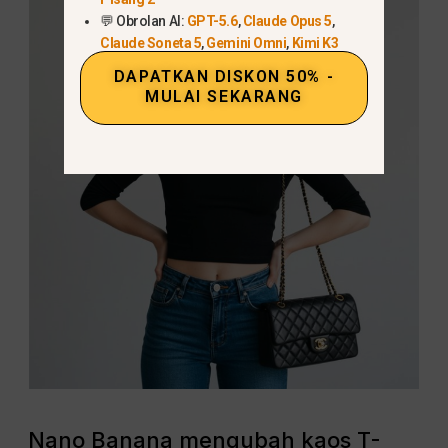
💬 Obrolan AI:
GPT-5.6
,
Claude Opus 5
,
Claude Soneta 5
,
Gemini Omni
,
Kimi K3
DAPATKAN DISKON 50% -
MULAI SEKARANG
Nano Banana mengubah kaos T-