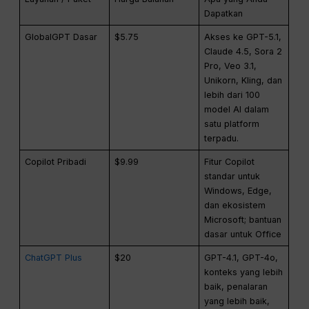
Dapatkan
GlobalGPT Dasar
$5.75
Akses ke GPT-5.1,
Claude 4.5, Sora 2
Pro, Veo 3.1,
Unikorn, Kling, dan
lebih dari 100
model AI dalam
satu platform
terpadu.
Copilot Pribadi
$9.99
Fitur Copilot
standar untuk
Windows, Edge,
dan ekosistem
Microsoft; bantuan
dasar untuk Office
ChatGPT Plus
$20
GPT-4.1, GPT-4o,
konteks yang lebih
baik, penalaran
yang lebih baik,