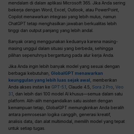
mendalam di dalam aplikasi Microsoft 365. Jika Anda sering
bekerja dengan Word, Excel, Outlook, atau PowerPoint,
Copilot menawarkan integrasi yang lebih mulus, namun
ChatGPT tetap menghasilkan jawaban berkualitas lebih
tinggi dan output panjang yang lebih andal.
Banyak orang menggunakan keduanya karena masing-
masing unggul dalam situasi yang berbeda, sehingga
pilihan sepenuhnya bergantung pada alur kerja Anda.
Jika Anda ingin lebih banyak model yang sesuai dengan
berbagai kebutuhan,
GlobalGPT menawarkan
keunggulan yang lebih luas sejak awal,
memberikan
Anda akses instan ke
GPT-5.1
, Claude 4.5,
Sora 2 Pro
,
Veo
3.1
, dan lebih dari 100 model AI khusus—semua dalam satu
platform. Alih-alih mengandalkan satu asisten dengan
kemampuan tetap, GlobalGPT memungkinkan Anda beralih
antara pemrosesan logika canggih, generasi kreatif,
analisis data, dan alat multimodal, memilih model yang tepat
untuk setiap tugas.