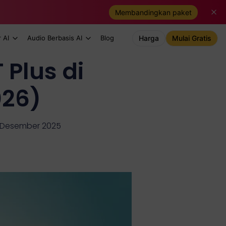
Membandingkan paket
 AI
Audio Berbasis AI
Blog
Harga
Mulai Gratis
Plus di
026)
1 Desember 2025