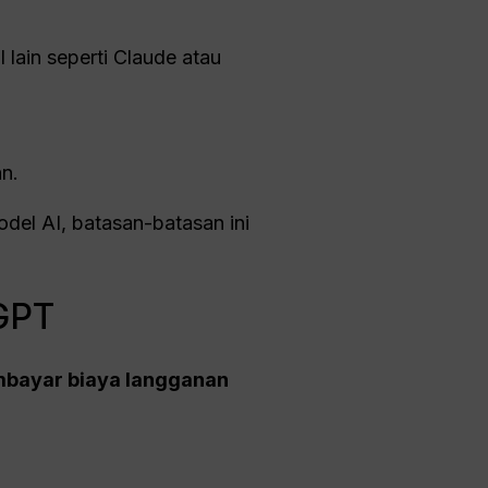
lain seperti Claude atau
n.
del AI, batasan-batasan ini
lGPT
mbayar biaya langganan