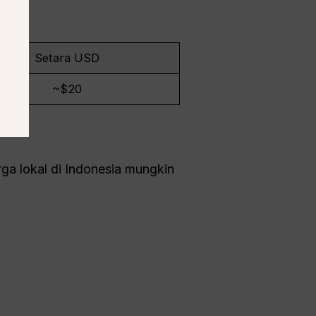
Setara USD
~$20
rga lokal di Indonesia mungkin