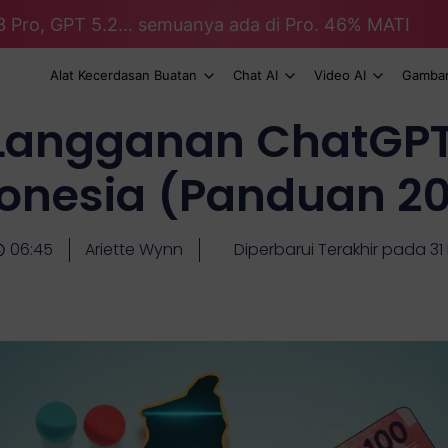
3 Pro, GPT 5.2... semuanya ada di Pro. 46% MATI
Alat Kecerdasan Buatan
Chat AI
Video AI
Gambar
Langganan ChatGPT 
onesia (Panduan 2
06:45
Ariette Wynn
Diperbarui Terakhir pada 3