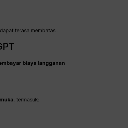
dapat terasa membatasi.
lGPT
membayar biaya langganan
emuka
, termasuk: