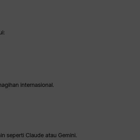
?
i:
gihan internasional.
n seperti Claude atau Gemini.