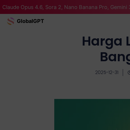
Claude Opus 4.6, Sora 2, Nano Banana Pro, Gemini 
GlobalGPT
Harga 
Ban
2025-12-31