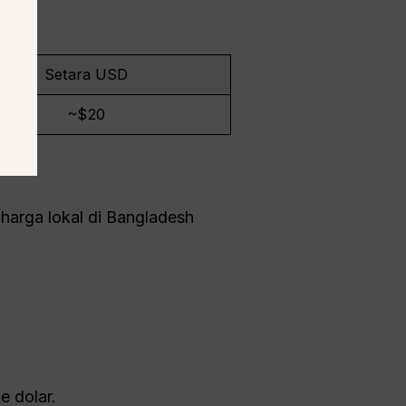
Setara USD
~$20
 harga lokal di Bangladesh
e dolar.