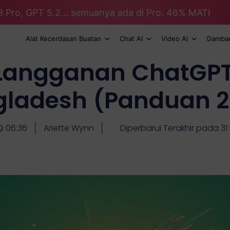
3 Pro, GPT 5.2... semuanya ada di Pro. 46% MATI
Alat Kecerdasan Buatan
Chat AI
Video AI
Gambar
Langganan ChatGPT 
gladesh (Panduan 2
06:36
Ariette Wynn
Diperbarui Terakhir pada 3