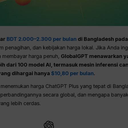
tar
BDT 2.000–2.300 per bulan
di Bangladesh pada
orm penagihan, dan kebijakan harga lokal. Jika Anda i
gin membayar harga penuh,
GlobalGPT menawarkan yan
ih dari 100 model AI, termasuk mesin inferensi ca
 yang dihargai hanya
$10,80 per bulan
.
n menemukan harga ChatGPT Plus yang tepat di Bangl
 perbandingannya secara global, dan mengapa banya
ang lebih cerdas.