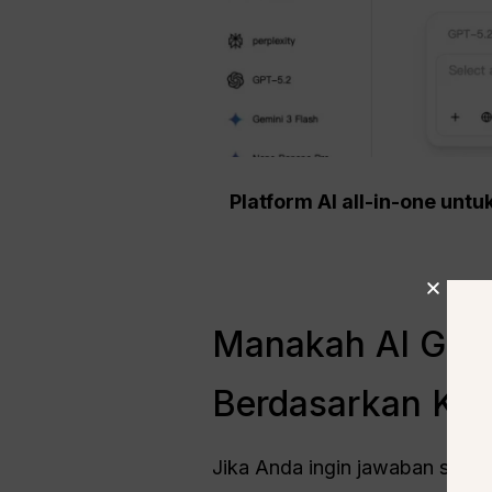
Platform AI all-in-one un
Manakah AI Grati
Berdasarkan Kat
Jika Anda ingin jawaban singka