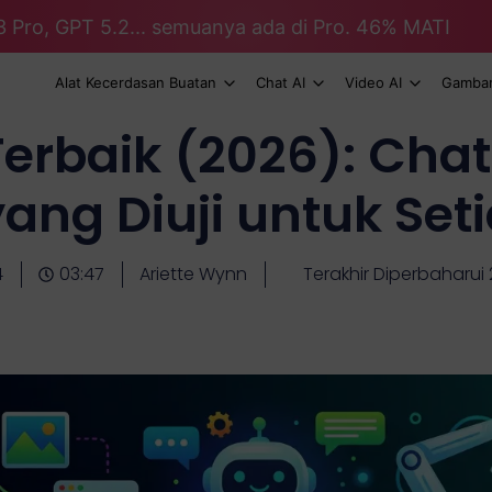
3 Pro, GPT 5.2... semuanya ada di Pro. 46% MATI
Alat Kecerdasan Buatan
Chat AI
Video AI
Gambar
Terbaik (2026): Cha
yang Diuji untuk Set
4
03:47
Ariette Wynn
Terakhir Diperbaharui