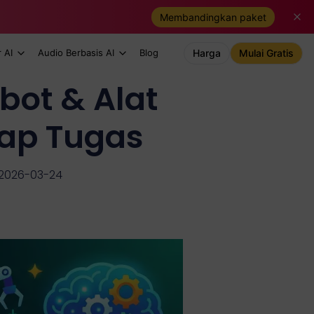
Membandingkan paket
 AI
Audio Berbasis AI
Blog
Harga
Mulai Gratis
tbot & Alat
iap Tugas
 2026-03-24