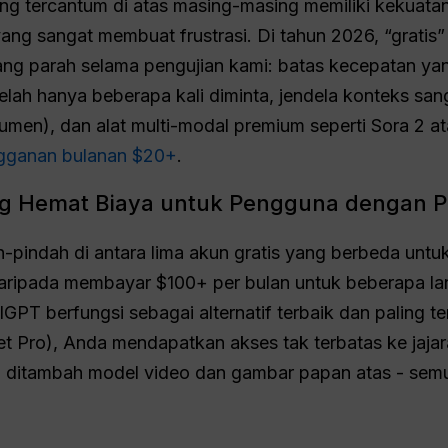
 tercantum di atas masing-masing memiliki kekuatan 
ang sangat membuat frustrasi. Di tahun 2026, “gratis” 
g parah selama pengujian kami: batas kecepatan ya
elah hanya beberapa kali diminta, jendela konteks sang
umen), dan alat multi-modal premium seperti Sora 2 
gganan bulanan $20+
.
ing Hemat Biaya untuk Pengguna dengan P
-pindah di antara lima akun gratis yang berbeda untuk
ripada membayar $100+ per bulan untuk beberapa la
lGPT berfungsi sebagai alternatif terbaik dan paling 
et Pro), Anda mendapatkan akses tak terbatas ke jaj
ro, ditambah model video dan gambar papan atas - sem