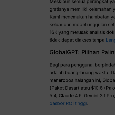
Meskipun semua perangkat yang
gratisnya memiliki kelemahan y
Kami menemukan hambatan yan
keluar dari model unggulan set
16K yang merusak analisis dok
tidak dapat diakses tanpa
Lan
GlobalGPT: Pilihan Pal
Bagi para pengguna, berpindah
adalah buang-buang waktu. Da
menerobos halangan ini, Globa
(Paket Dasar) atau $10.8 (Pak
5.4, Claude 4.6, Gemini 3.1 P
dasbor ROI tinggi
.