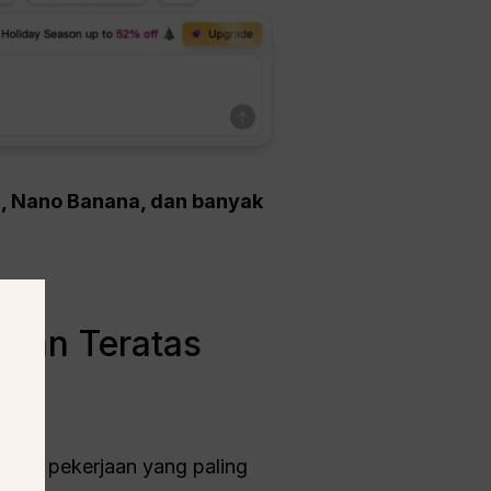
5, Nano Banana, dan banyak
ihan Teratas
 jenis pekerjaan yang paling