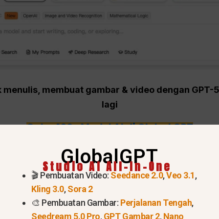
tuk menulis, membuat gambar & video dengan GPT-
lagi
Coba 100+ Model AI di Global GPT
s Terbaik di Tahun 2026? (Pil
GlobalGPT
Studio AI All-In-One
🎬 Pembuatan Video:
Seedance 2.0
,
Veo 3.1
,
egori)
Kling 3.0
,
Sora 2
🎨 Pembuatan Gambar:
Perjalanan Tengah
,
tnya, AI gratis terbaik di tahun 2026 tergantung pada
Seedream 5.0 Pro
,
GPT Gambar 2
,
Nano