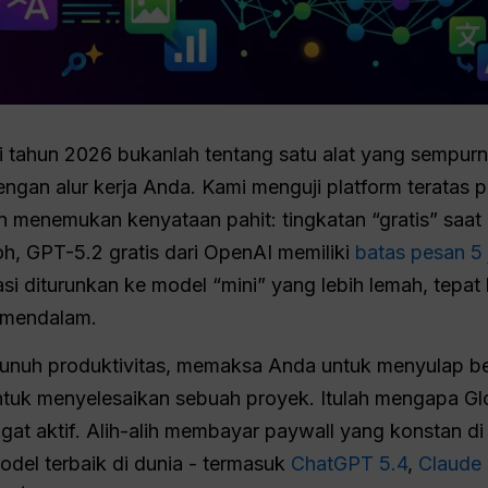
i tahun 2026 bukanlah tentang satu alat yang sempurn
gan alur kerja Anda. Kami menguji platform teratas p
menemukan kenyataan pahit: tingkatan “gratis” saat i
oh, GPT-5.2 gratis dari OpenAI memiliki
batas pesan 5 
asi diturunkan ke model “mini” yang lebih lemah, tepat
 mendalam.
bunuh produktivitas, memaksa Anda untuk menyulap b
tuk menyelesaikan sebuah proyek. Itulah mengapa Glo
at aktif. Alih-alih membayar paywall yang konstan di 
el terbaik di dunia - termasuk
ChatGPT 5.4
,
Claude 