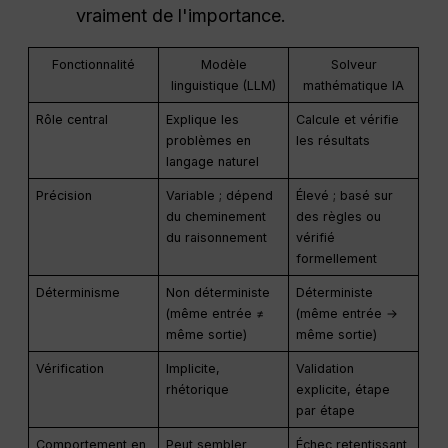
vraiment de l'importance.
Fonctionnalité
Modèle
Solveur
linguistique (LLM)
mathématique IA
Rôle central
Explique les
Calcule et vérifie
problèmes en
les résultats
langage naturel
Précision
Variable ; dépend
Élevé ; basé sur
du cheminement
des règles ou
du raisonnement
vérifié
formellement
Déterminisme
Non déterministe
Déterministe
(même entrée ≠
(même entrée →
même sortie)
même sortie)
Vérification
Implicite,
Validation
rhétorique
explicite, étape
par étape
Comportement en
Peut sembler
Échec retentissant