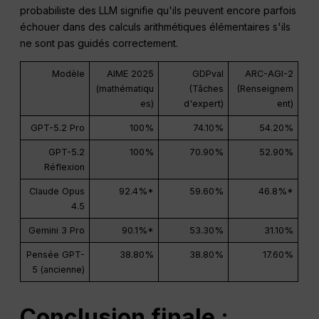
probabiliste des LLM signifie qu'ils peuvent encore parfois
échouer dans des calculs arithmétiques élémentaires s'ils
ne sont pas guidés correctement.
Modèle
AIME 2025
GDPval
ARC-AGI-2
(mathématiqu
(Tâches
(Renseignem
es)
d'expert)
ent)
GPT-5.2 Pro
100%
74.10%
54.20%
GPT-5.2
100%
70.90%
52.90%
Réflexion
Claude Opus
92.4%*
59.60%
46.8%*
4.5
Gemini 3 Pro
90.1%*
53.30%
31.10%
Pensée GPT-
38.80%
38.80%
17.60%
5 (ancienne)
Conclusion finale :