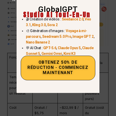
GlobalGPT
Studio AI Tout-En-Un
🎬 Création de vidéos :
Seedance 2.0
,
Veo
3.1
,
Kling 3.0
,
Sora 2
🎨 Génération d'images :
Voyage à mi-
parcours
,
Seedream 5.0 Pro
,
Image GPT 2
,
Nano Banane 2
💬 AI Chat :
GPT-5.6
,
Claude Opus 5
,
Claude
Sonnet 5
,
Gemini Omni
,
Kimi K3
Fonctionnalité
GlobalGPT
Adobe
Dessin
OBTENEZ 50% DE
(outil gratuit /
Photoshop
manuel à la
RÉDUCTION - COMMENCEZ
Nano Banana)
main
MAINTENANT
Temps
Instantané (<
Modéré (20 à
Lent (de
nécessaire
10 secondes)
40 minutes)
quelques
pour obtenir
heures à
un résultat
plusieurs
jours)
Coût
Gratuit /
~$22,99 $ /
Gratuit (coût
$5,75
mois
du