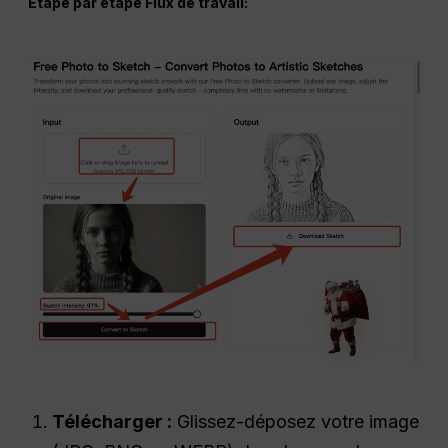
Étape par étape
Flux de travail
:
Télécharger :
Glissez-déposez votre image