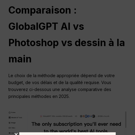
Comparaison :
GlobalGPT AI vs
Photoshop vs dessin à la
main
Le choix de la méthode appropriée dépend de votre
budget, de vos délais et de la qualité requise. Vous
trouverez ci-dessous une analyse comparative des
principales méthodes en 2025.