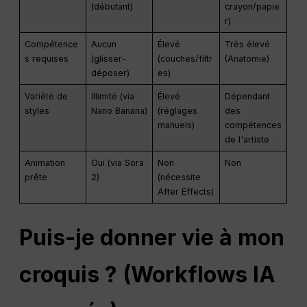
(débutant)
crayon/papie
r)
Compétence
Aucun
Élevé
Très élevé
s requises
(glisser-
(couches/filtr
(Anatomie)
déposer)
es)
Variété de
Illimité (via
Élevé
Dépendant
styles
Nano Banana)
(réglages
des
manuels)
compétences
de l'artiste
Animation
Oui (via Sora
Non
Non
prête
2)
(nécessite
After Effects)
Puis-je donner vie à mon
croquis ? (Workflows IA