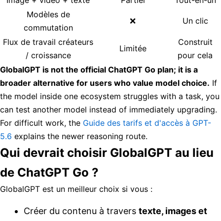
Image + vidéo + texte
Partiel
Tout-en-un
Modèles de
❌
Un clic
commutation
Flux de travail créateurs
Construit
Limitée
/ croissance
pour cela
GlobalGPT is not the official ChatGPT Go plan; it is a
broader alternative for users who value model choice.
If
the model inside one ecosystem struggles with a task, you
can test another model instead of immediately upgrading.
For difficult work, the
Guide des tarifs et d'accès à GPT-
5.6
explains the newer reasoning route.
Qui devrait choisir GlobalGPT au lieu
de ChatGPT Go ?
GlobalGPT est un meilleur choix si vous :
Créer du contenu à travers
texte, images et