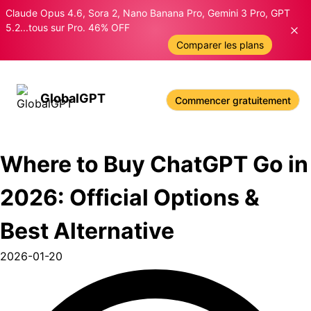
Skip
Claude Opus 4.6, Sora 2, Nano Banana Pro, Gemini 3 Pro, GPT
to
5.2...tous sur Pro. 46% OFF
content
Comparer les plans
GlobalGPT
Commencer gratuitement
Where to Buy ChatGPT Go in
2026: Official Options &
Best Alternative
2026-01-20