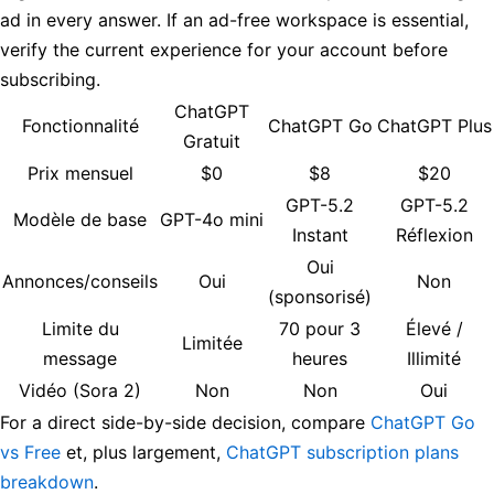
ad in every answer. If an ad-free workspace is essential,
verify the current experience for your account before
subscribing.
ChatGPT
Fonctionnalité
ChatGPT Go
ChatGPT Plus
Gratuit
Prix mensuel
$0
$8
$20
GPT-5.2
GPT-5.2
Modèle de base
GPT-4o mini
Instant
Réflexion
Oui
Annonces/conseils
Oui
Non
(sponsorisé)
Limite du
70 pour 3
Élevé /
Limitée
message
heures
Illimité
Vidéo (Sora 2)
Non
Non
Oui
For a direct side-by-side decision, compare
ChatGPT Go
vs Free
et, plus largement,
ChatGPT subscription plans
breakdown
.