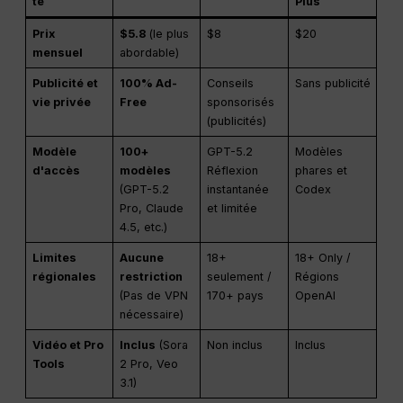
té
Plus
Prix
$5.8
(le plus
$8
$20
mensuel
abordable)
Publicité et
100% Ad-
Conseils
Sans publicité
vie privée
Free
sponsorisés
(publicités)
Modèle
100+
GPT-5.2
Modèles
d'accès
modèles
Réflexion
phares et
(GPT-5.2
instantanée
Codex
Pro, Claude
et limitée
4.5, etc.)
Limites
Aucune
18+
18+ Only /
régionales
restriction
seulement /
Régions
(Pas de VPN
170+ pays
OpenAI
nécessaire)
Vidéo et Pro
Inclus
(Sora
Non inclus
Inclus
Tools
2 Pro, Veo
3.1)