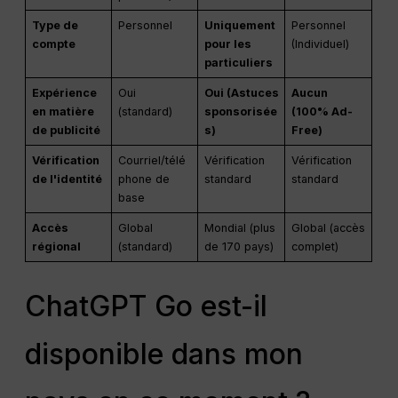
Type de
Personnel
Uniquement
Personnel
compte
pour les
(Individuel)
particuliers
Expérience
Oui
Oui (Astuces
Aucun
en matière
(standard)
sponsorisée
(100% Ad-
de publicité
s)
Free)
Vérification
Courriel/télé
Vérification
Vérification
de l'identité
phone de
standard
standard
base
Accès
Global
Mondial (plus
Global (accès
régional
(standard)
de 170 pays)
complet)
ChatGPT Go est-il
disponible dans mon