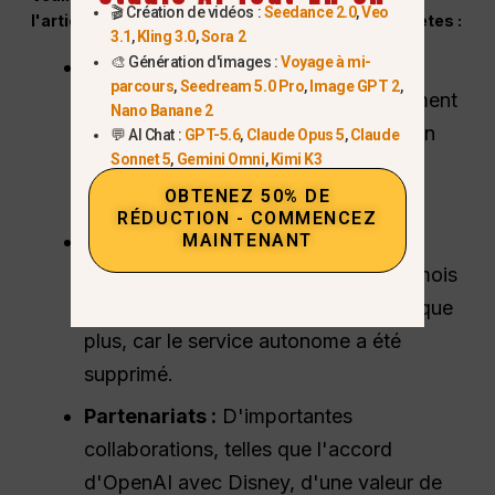
🎬 Création de vidéos :
Seedance 2.0
,
Veo
l'article original ci-dessus sont désormais obsolètes :
3.1
,
Kling 3.0
,
Sora 2
🎨 Génération d'images :
Voyage à mi-
Disponibilité de l'application :
parcours
,
Seedream 5.0 Pro
,
Image GPT 2
,
L'application iOS, accessible uniquement
Nano Banane 2
sur invitation, a été retirée et la version
💬 AI Chat :
GPT-5.6
,
Claude Opus 5
,
Claude
Sonnet 5
,
Gemini Omni
,
Kimi K3
Android prévue est officiellement
OBTENEZ 50% DE
annulée.
RÉDUCTION - COMMENCEZ
Prix et accès :
La nécessité d'un
MAINTENANT
abonnement ChatGPT Pro de $200/mois
pour accéder à Sora 2 Pro ne s'applique
plus, car le service autonome a été
supprimé.
Partenariats :
D'importantes
collaborations, telles que l'accord
d'OpenAI avec Disney, d'une valeur de