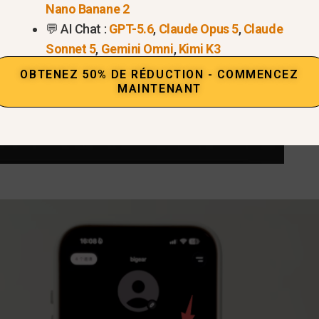
Nano Banane 2
💬 AI Chat :
GPT-5.6
,
Claude Opus 5
,
Claude
Sonnet 5
,
Gemini Omni
,
Kimi K3
OBTENEZ 50% DE RÉDUCTION - COMMENCEZ
MAINTENANT