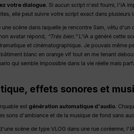
iez votre dialogue
. Si aucun script n'est fourni, l'IA i
tes, elle peut suivre votre script exact dans plusieurs 
ce une scène dans laquelle je rencontre Sam, vêtu d'un
mon avatar répond,
“Très bien.”
L'IA a généré cette s
et dramatique et cinématographique. Je pouvais même p
âtiment blanc en orange vif tout en me tenant debout 
rio qui semble impossible dans la vie réelle mais parf
ique, effets sonores et mus
arquable est
génération automatique d'audio
. Chaqu
des sons d'ambiance et de la musique de fond sans auc
 d'une scène de type VLOG dans une rue coréenne, l'I