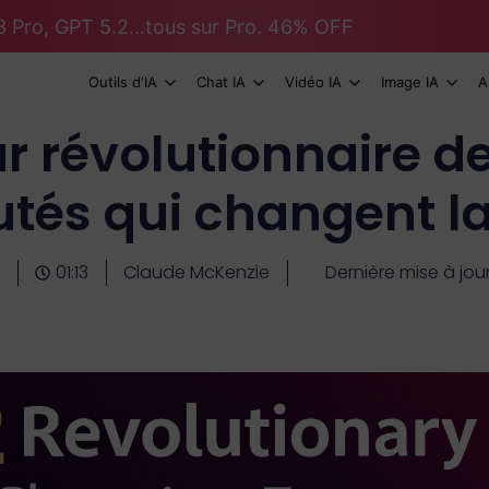
 Pro, GPT 5.2...tous sur Pro. 46% OFF
Outils d'IA
Chat IA
Vidéo IA
Image IA
A
r révolutionnaire de
tés qui changent la
01:13
Claude McKenzie
Dernière mise à jou