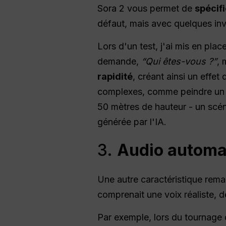
Sora 2 vous permet de
spécif
défaut, mais avec quelques invi
Lors d'un test, j'ai mis en pla
demande,
“Qui êtes-vous ?”
, 
rapidité
, créant ainsi un eff
complexes, comme peindre un b
50 mètres de hauteur - un scéna
générée par l'IA.
3.
Audio automat
Une autre caractéristique rem
comprenait une voix réaliste, 
Par exemple, lors du tournage