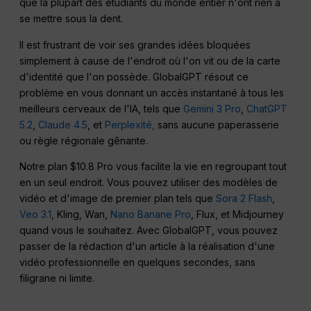
que la plupart des étudiants du monde entier n'ont rien à
se mettre sous la dent.
Il est frustrant de voir ses grandes idées bloquées
simplement à cause de l'endroit où l'on vit ou de la carte
d'identité que l'on possède. GlobalGPT résout ce
problème en vous donnant un accès instantané à tous les
meilleurs cerveaux de l'IA, tels que
Gemini 3 Pro
,
ChatGPT
5.2
,
Claude 4.5
, et
Perplexité,
sans aucune paperasserie
ou règle régionale gênante.
Notre plan $10.8 Pro vous facilite la vie en regroupant tout
en un seul endroit. Vous pouvez utiliser des modèles de
vidéo et d'image de premier plan tels que
Sora 2 Flash
,
Veo 3.1
, Kling, Wan,
Nano Banane Pro
, Flux, et Midjourney
quand vous le souhaitez. Avec GlobalGPT, vous pouvez
passer de la rédaction d'un article à la réalisation d'une
vidéo professionnelle en quelques secondes, sans
filigrane ni limite.