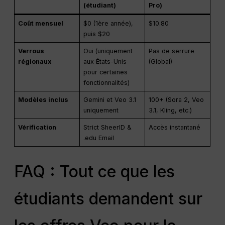
(étudiant)
Pro)
Coût mensuel
$0 (1ère année),
$10.80
puis $20
Verrous
Oui (uniquement
Pas de serrure
régionaux
aux États-Unis
(Global)
pour certaines
fonctionnalités)
Modèles inclus
Gemini et Veo 3.1
100+ (Sora 2, Veo
uniquement
3.1, Kling, etc.)
Vérification
Strict SheerID &
Accès instantané
.edu Email
FAQ : Tout ce que les
étudiants demandent sur