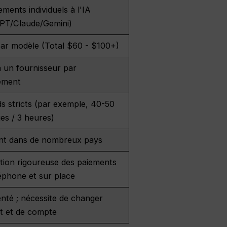
ents individuels à l'IA
PT/Claude/Gemini)
ar modèle (Total $60 - $100+)
à un fournisseur par
ement
s stricts (par exemple, 40-50
es / 3 heures)
int dans de nombreux pays
ation rigoureuse des paiements
éphone et sur place
nté ; nécessite de changer
et et de compte