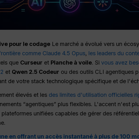
ive pour le codage
Le marché a évolué vers un écosy
 frontière comme Claude 4.5 Opus
,
les leaders du con
 tels que
Curseur
et
Planche à voile
. Si
vous avez bes
.2
et
Qwen 2.5
Codeur
ou des outils CLI agentiques 
nt de votre stack technologique spécifique et de l'éche
ment élevés et les
des limites d'utilisation officielles r
ements “agentiques” plus flexibles. L'accent n'est plu
s plateformes unifiées capables de gérer des référentiel
me.
e en offrant un accès instantané à plus de 100 mo