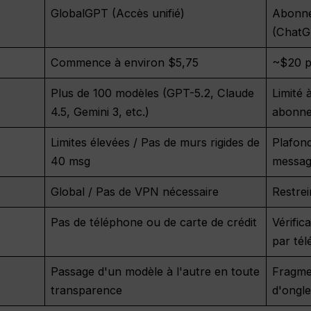
GlobalGPT (Accès unifié)
Abonnem
(ChatG
Commence à environ $5,75
~$20 p
Plus de 100 modèles (GPT-5.2, Claude
Limité 
4.5, Gemini 3, etc.)
abonn
Limites élevées / Pas de murs rigides de
Plafond
40 msg
messag
Global / Pas de VPN nécessaire
Restre
Pas de téléphone ou de carte de crédit
Vérific
par tél
Passage d'un modèle à l'autre en toute
Fragme
transparence
d'ongl