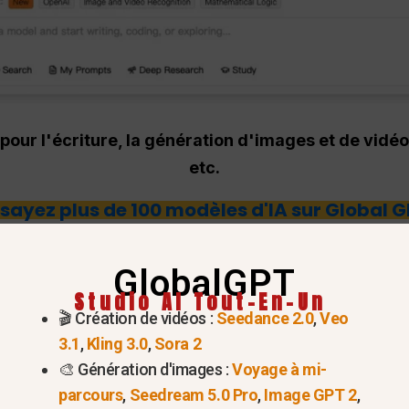
 pour l'écriture, la génération d'images et de vid
etc.
sayez plus de 100 modèles d'IA sur Global 
PT peut-elle servir d'ultim
GlobalGPT
Studio AI Tout-En-Un
 le codage ?
🎬 Création de vidéos :
Seedance 2.0
,
Veo
3.1
,
Kling 3.0
,
Sora 2
type” :
En 2026, rester compétitif signifie utiliser le b
🎨 Génération d'images :
Voyage à mi-
ayer $20 par mois pour chaque OpenAI séparé,
Anthrop
parcours
,
Seedream 5.0 Pro
,
Image GPT 2
,