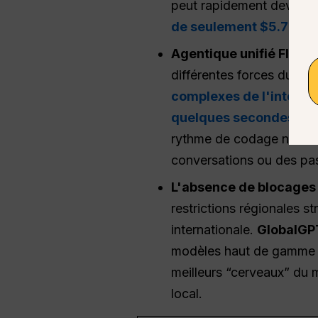
peut rapidement devenir
de seulement $5.75
, q
Agentique unifié
Flux d
différentes forces du m
complexes de l'interfac
quelques secondes
, Le
rythme de codage naturel
conversations ou des pas
L'absence de blocages 
restrictions régionales st
internationale.
GlobalGP
modèles haut de gamme t
meilleurs “cerveaux” du
local.