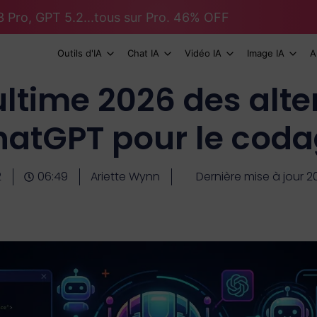
 Pro, GPT 5.2...tous sur Pro. 46% OFF
Outils d'IA
Chat IA
Vidéo IA
Image IA
A
ultime 2026 des alte
atGPT pour le cod
2
06:49
Ariette Wynn
Dernière mise à jour 