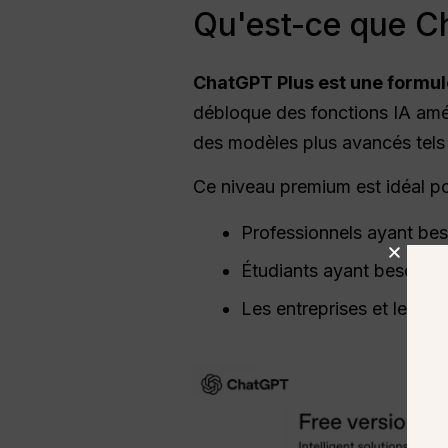
Qu'est-ce que Ch
ChatGPT
Plus est une form
débloque des fonctions IA améli
des modèles plus avancés tels
Ce niveau premium est idéal po
Professionnels ayant bes
Étudiants ayant besoin d
Les entreprises et les cr