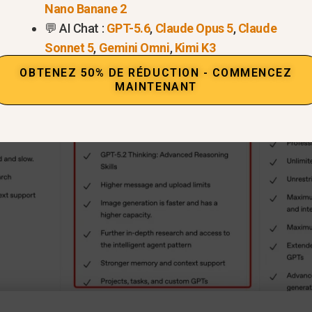
Nano Banane 2
💬 AI Chat :
GPT-5.6
,
Claude Opus 5
,
Claude
Sonnet 5
,
Gemini Omni
,
Kimi K3
OBTENEZ 50% DE RÉDUCTION - COMMENCEZ
MAINTENANT