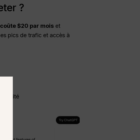
ter ?
 coûte $20 par mois
et
es pics de trafic et accès à
uctivité