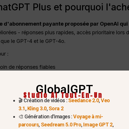
atGPT Plus et pourquoi l'ache
ule d'abonnement payante proposée par
OpenAI
qui
orées - réponses plus rapides, accès prioritaire lors d
 que le GPT-4 et le GPT-4o.
ur :
oin de réponses fiables
'une aide plus rapide en matière d'IA
GlobalGPT
éateurs tirent parti de ChatGPT pour améliorer leur prod
Studio AI Tout-En-Un
🎬 Création de vidéos :
Seedance 2.0
,
Veo
3.1
,
Kling 3.0
,
Sora 2
🎨 Génération d'images :
Voyage à mi-
parcours
,
Seedream 5.0 Pro
,
Image GPT 2
,