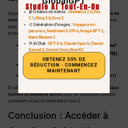
GlobalGPT
Studio AI Tout-En-Un
🎬 Création de vidéos :
Seedance 2.0
,
Veo
Depuis le
Octobre 2025
, L'OpenAI a
n'a pas annoncé de
3.1
,
Kling 3.0
,
Sora 2
date de lancement officielle pour la Suède
ou d'autres
🎨 Génération d'images :
Voyage à mi-
pays européens. Le déploiement européen dépendra
parcours
,
Seedream 5.0 Pro
,
Image GPT 2
,
probablement des éléments suivants
Nano Banane 2
💬 AI Chat :
GPT-5.6
,
Claude Opus 5
,
Claude
Conformité avec
Lois européennes sur
Sonnet 5
,
Gemini Omni
,
Kimi K3
la confidentialité des données (GDPR)
OBTENEZ 50% DE
Infrastructure locale et évolutivité
RÉDUCTION - COMMENCEZ
MAINTENANT
Expansion réussie en Amérique du Nord
En attendant, des plateformes comme
Les TPG mondiaux
restent la meilleure option
pour les utilisateurs suédois
souhaitant un accès immédiat à Sora 2.
Conclusion : Accéder à