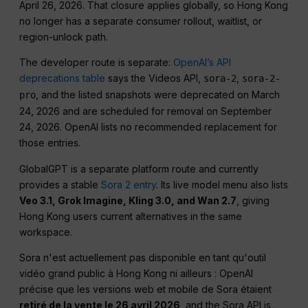
April 26, 2026. That closure applies globally, so Hong Kong
no longer has a separate consumer rollout, waitlist, or
region-unlock path.
The developer route is separate:
OpenAI’s API
deprecations table
says the Videos API,
,
sora-2
sora-2-
, and the listed snapshots were deprecated on March
pro
24, 2026 and are scheduled for removal on September
24, 2026. OpenAI lists no recommended replacement for
those entries.
GlobalGPT is a separate platform route and currently
provides a stable
Sora 2 entry
. Its live model menu also lists
Veo 3.1, Grok Imagine, Kling 3.0, and Wan 2.7
, giving
Hong Kong users current alternatives in the same
workspace.
Sora n'est actuellement pas disponible en tant qu'outil
vidéo grand public à Hong Kong ni ailleurs : OpenAI
précise que les versions web et mobile de Sora étaient
retiré de la vente le 26 avril 2026
, and the Sora API is