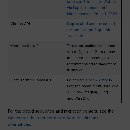
services Sora sur le Web et
via l'application ont été
interrompus le 26 avril 2026.
Videos API
Deprecated and scheduled
for removal on September
24, 2026.
Modèles Sora 2
The deprecation list names
sora-2
,
sora-2-pro
, and
the listed snapshots; no
recommended replacement
is shown.
Plate-forme GlobalGPT
Le séparé
Sora 2 entry
is
live; the same menu lists Veo
3.1, Grok Imagine, Kling 3.0,
and Wan 2.7.
For the dated sequence and migration context, see the
Calendrier de la fermeture de Sora et solutions
alternatives
.