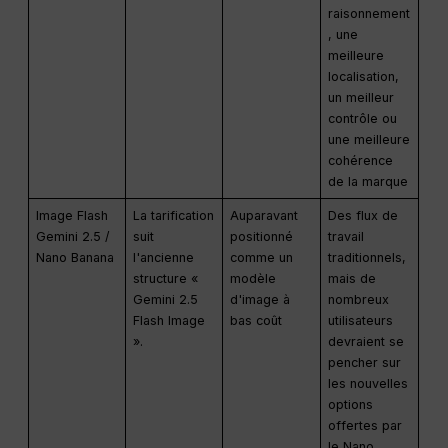
raisonnement
, une
meilleure
localisation,
un meilleur
contrôle ou
une meilleure
cohérence
de la marque
Image Flash
La tarification
Auparavant
Des flux de
Gemini 2.5 /
suit
positionné
travail
Nano Banana
l'ancienne
comme un
traditionnels,
structure «
modèle
mais de
Gemini 2.5
d'image à
nombreux
Flash Image
bas coût
utilisateurs
».
devraient se
pencher sur
les nouvelles
options
offertes par
le Nano