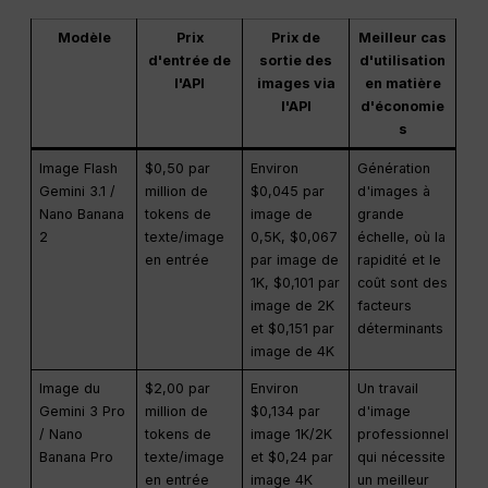
Modèle
Prix
Prix de
Meilleur cas
d'entrée de
sortie des
d'utilisation
l'API
images via
en matière
l'API
d'économie
s
Image Flash
$0,50 par
Environ
Génération
Gemini 3.1 /
million de
$0,045 par
d'images à
Nano Banana
tokens de
image de
grande
2
texte/image
0,5K, $0,067
échelle, où la
en entrée
par image de
rapidité et le
1K, $0,101 par
coût sont des
image de 2K
facteurs
et $0,151 par
déterminants
image de 4K
Image du
$2,00 par
Environ
Un travail
Gemini 3 Pro
million de
$0,134 par
d'image
/ Nano
tokens de
image 1K/2K
professionnel
Banana Pro
texte/image
et $0,24 par
qui nécessite
en entrée
image 4K
un meilleur