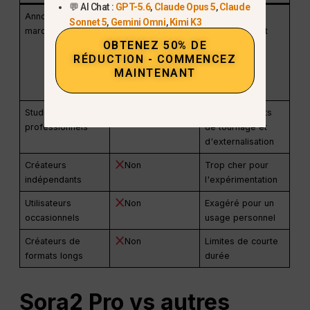
💬 AI Chat :
GPT-5.6
,
Claude Opus 5
,
Claude
Annonceurs et
Oui
Retour sur
Sonnet 5
,
Gemini Omni
,
Kimi K3
marques
investissement
OBTENEZ 50% DE
élevé pour les
RÉDUCTION - COMMENCEZ
vidéos
MAINTENANT
commerciales
courtes
Studios
Oui
Réduit les coûts
professionnels
de tournage et
d'externalisation
Créateurs
Non
Trop cher pour
indépendants
l'expérimentation
Utilisateurs
Non
Exagéré pour un
occasionnels
usage personnel
Créateurs de
Non
Limites de courte
formats longs
durée
Sora2 Pro vs autres