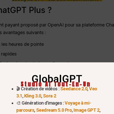
hatGPT Plus ?
t payant proposé par OpenAI pour sa plateforme Chat
es avantages suivants :
 les heures de pointe
 rapides
 plus récents et plus performants
telles que la génération d'images, le téléchargement de
GlobalGPT
Studio AI Tout-En-Un
🎬 Création de vidéos :
Seedance 2.0
,
Veo
lisé par les étudiants, les professionnels, les dévelop
3.1
,
Kling 3.0
,
Sora 2
A pour leur productivité quotidienne plutôt que pour un
🎨 Génération d'images :
Voyage à mi-
parcours
,
Seedream 5.0 Pro
,
Image GPT 2
,