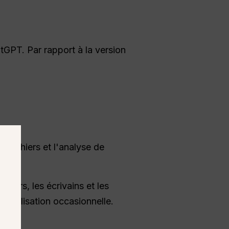
GPT. Par rapport à la version
 fichiers et l'analyse de
peurs, les écrivains et les
e utilisation occasionnelle.