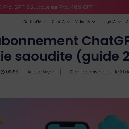
 Pro, GPT 5.2...tous sur Pro. 46% OFF
Outils d'IA
Chat IA
Vidéo IA
Image IA
A
l'abonnement ChatGP
ie saoudite (guide 
05:53
Ariette Wynn
Dernière mise à jour le 3