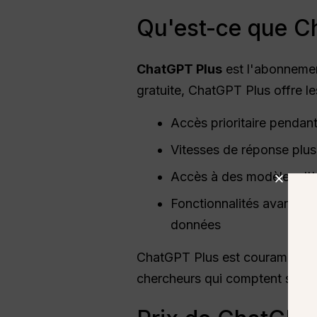
Qu'est-ce que C
ChatGPT
Plus
est l'abonnemen
gratuite, ChatGPT Plus offre l
Accès prioritaire pendant
Vitesses de réponse plus
Accès à des modèles d'IA
Fonctionnalités avancées 
données
ChatGPT Plus est couramment uti
chercheurs qui comptent sur l'I