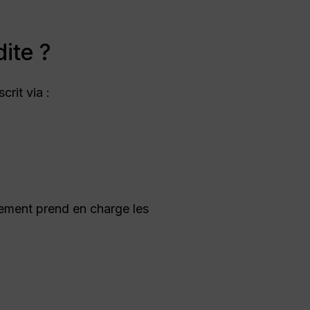
ite ?
crit via :
iement prend en charge les